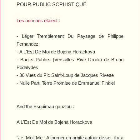
POUR PUBLIC SOPHISTIQUÉ
Les nominés étaient
:
-
Léger Tremblement Du Paysage
de Philippe
Fernandez
-
A L'Est De Moi
de Bojena Horackova
-
Bancs Publics (Versailles Rive Droite)
de Bruno
Podalydès
-
36 Vues du Pic Saint-Loup
de Jacques Rivette
-
Nulle Part, Terre Promise
de Emmanuel Finkiel
And the Esquimau gauztou :
A L'Est De Moi
de Bojena Horackova
"Je. Moi. Me." A tourner en orbite autour de soi, il y a