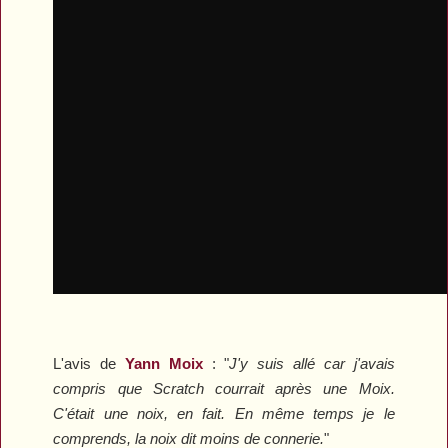
L'avis de
Yann Moix
:
"
J'y suis allé car j'avais
compris que Scratch courrait après une Moix.
C'était une noix, en fait. En même temps je le
comprends, la noix dit moins de connerie.
"