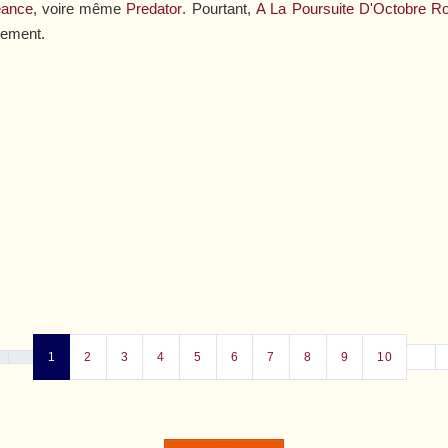
eance
, voire même
Predator
. Pourtant,
A La Poursuite D'Octobre R
trement.
1
2
3
4
5
6
7
8
9
10