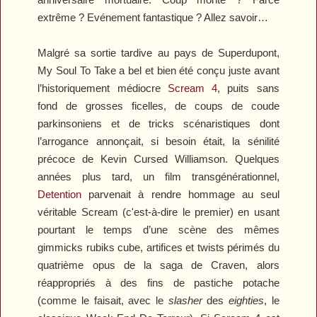
extrême ? Evénement fantastique ? Allez savoir…
Malgré sa sortie tardive au pays de Superdupont,
My Soul To Take
a bel et bien été conçu juste avant
l’historiquement médiocre
Scream 4
, puits sans
fond de grosses ficelles, de coups de coude
parkinsoniens et de tricks scénaristiques dont
l’arrogance annonçait, si besoin était, la sénilité
précoce de Kevin
Cursed
Williamson. Quelques
années plus tard, un film transgénérationnel,
Detention
parvenait à rendre hommage au seul
véritable
Scream
(c'est-à-dire le premier) en usant
pourtant le temps d’une scène des mêmes
gimmicks rubiks cube, artifices et twists périmés du
quatrième opus de la saga de Craven, alors
réappropriés à des fins de pastiche potache
(comme le faisait, avec le
slasher
des
eighties
, le