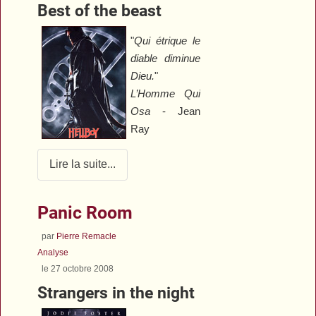
Best of the beast
"
Qui étrique le
diable diminue
Dieu.
"
L’Homme Qui
Osa
- Jean
Ray
Lire la suite...
Panic Room
par
Pierre Remacle
Analyse
le 27 octobre 2008
Strangers in the night