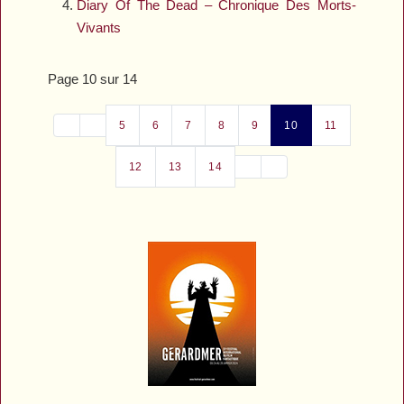
Diary Of The Dead – Chronique Des Morts-
Vivants
Page 10 sur 14
5
6
7
8
9
10
11
12
13
14