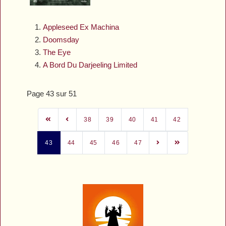
Appleseed Ex Machina
Doomsday
The Eye
A Bord Du Darjeeling Limited
Page 43 sur 51
38
39
40
41
42
43
44
45
46
47