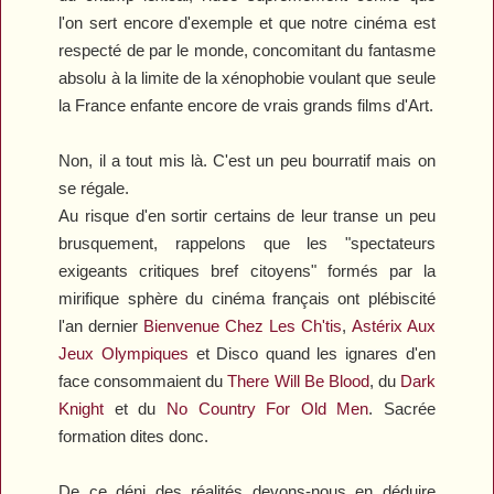
l'on sert encore d'exemple et que notre cinéma est
respecté de par le monde, concomitant du fantasme
absolu à la limite de la xénophobie voulant que seule
la France enfante encore de vrais grands films d'Art.
Non, il a tout mis là. C'est un peu bourratif mais on
se régale.
Au risque d'en sortir certains de leur transe un peu
brusquement, rappelons que les "spectateurs
exigeants critiques bref citoyens" formés par la
mirifique sphère du cinéma français ont plébiscité
l'an dernier
Bienvenue Chez Les Ch'tis
,
Astérix Aux
Jeux Olympiques
et
Disco
quand les ignares d'en
face consommaient du
There Will Be Blood
, du
Dark
Knight
et du
No Country For Old Men
. Sacrée
formation dites donc.
De ce déni des réalités devons-nous en déduire