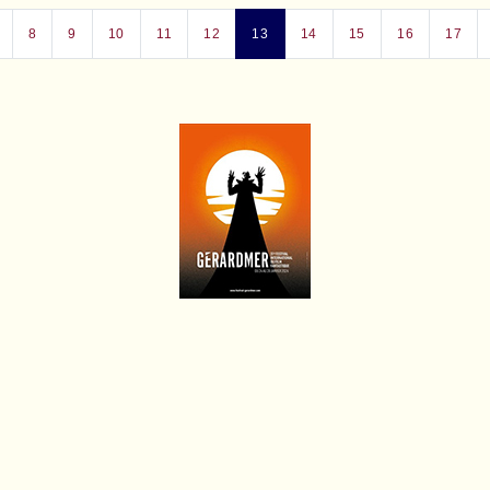
8
9
10
11
12
13
14
15
16
17