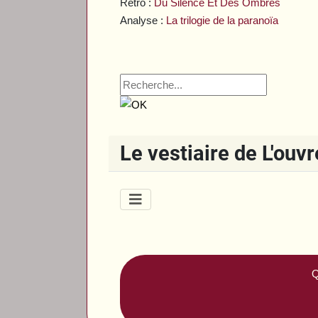
Rétro :
Du Silence Et Des Ombres
Analyse :
La trilogie de la paranoïa
Le vestiaire de L'ouv
Q