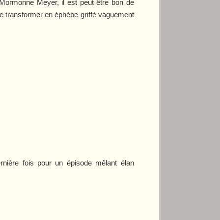
Mormonne Meyer, il est peut être bon de
s le transformer en éphèbe griffé vaguement
nière fois pour un épisode mêlant élan