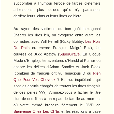
succomber à l’humour féroce de farces d’éternels
adolescents plus lucides qu’ils n’y paraissent
derrière leurs joints et leurs litres de bière.
Au rayon des victimes du bon goût hexagonal
(insérer les rires ici), on évoquera entre autre les
comédies avec Will Ferrell (
Ricky Bobby
,
Les Rois
Du Patin
ou encore
Frangins Malgré Eux
), les
œuvres de Judd Apatow (
SuperGrave
,
En Cloque
Mode d’Emploi
), les aventures d’
Harold et Kumar
ou
encore les délires d’Adam Sandler et Jack Black
(combien de français ont vu
Tenacious D
ou
Rien
Que Pour Vos Cheveux
? Et plus inquiétant : qui
sont les abrutis chargés de trouver les titres français
de ces perles ???). Amusez-vous à lâcher le titre
d’un de ces films à un repas de famille au moment
où votre mémé brandira fièrement le DVD de
Bienvenue Chez Les Ch’tis
et les réactions à base