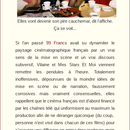
Elles vont devenir son pire cauchemar, dit l'affiche.
Ça se voit...
Si l’an passé
99 Francs
avait su dynamiter le
paysage cinématographique français par un vrai
sens de la mise en scène et un vrai discours
subversif,
Vilaine
et
Mes Stars Et Moi
viennent
remettre les pendules à l’heure. Totalement
inoffensives, dépourvues de la moindre idées de
mise en scène ou de narration, faussement
corrosives mais vraiment consensuelles, elles
rappellent que le cinéma français est d’abord financé
par les chaînes télé qui uniformisent au maximum la
production afin de ne déranger quiconque (du coup,
personne n’est visé dans chacun de ces films) pour
s’assurer une diffusion en
prime time
quelques mois