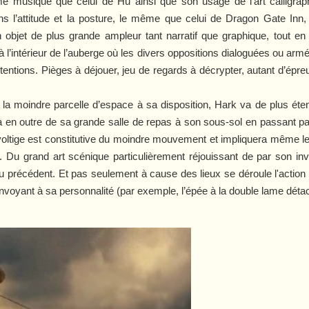
ême musique que celui de Hu ainsi que son usage de l’art calligra
ans l’attitude et la posture, le même que celui de
Dragon Gate Inn
,
 objet de plus grande ampleur tant narratif que graphique, tout en 
s à l’intérieur de l’auberge où les divers oppositions dialoguées ou ar
ntentions. Pièges à déjouer, jeu de regards à décrypter, autant d’épr
 la moindre parcelle d’espace à sa disposition, Hark va de plus éten
ra en outre de sa grande salle de repas à son sous-sol en passant par
 voltige est constitutive du moindre mouvement et impliquera même le
nt. Du grand art scénique particulièrement réjouissant de par son in
u précédent. Et pas seulement à cause des lieux se déroule l'action (p
voyant à sa personnalité (par exemple, l’épée à la double lame déta