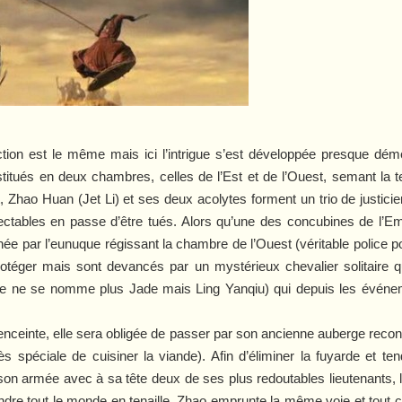
 l’action est le même mais ici l’intrigue s’est développée presque d
itués en deux chambres, celles de l’Est et de l’Ouest, semant la te
, Zhao Huan (Jet Li) et ses deux acolytes forment un trio de justicier
spectables en passe d’être tués. Alors qu’une des concubines de l’Em
née par l’eunuque régissant la chambre de l’Ouest (véritable police po
protéger mais sont devancés par un mystérieux chevalier solitaire q
le ne se nomme plus Jade mais Ling Yanqiu) qui depuis les événe
enceinte, elle sera obligée de passer par son ancienne auberge recon
 spéciale de cuisiner la viande). Afin d’éliminer la fuyarde et te
on armée avec à sa tête deux de ses plus redoutables lieutenants, 
dre tout le monde en tenaille. Zhao emprunte la même voie et tout ce