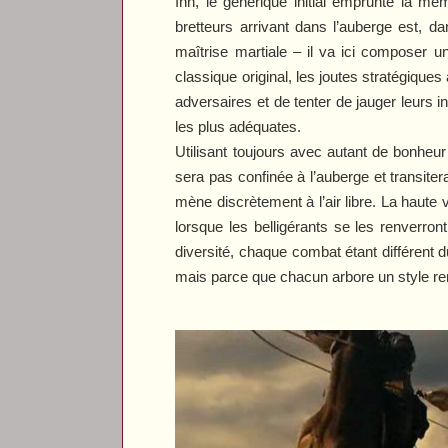
Inn
, le générique initial emprunte la m
bretteurs arrivant dans l’auberge est, d
maîtrise martiale – il va ici composer un
classique original, les joutes stratégique
adversaires et de tenter de jauger leurs i
les plus adéquates.
Utilisant toujours avec autant de bonheur
sera pas confinée à l’auberge et transite
mène discrètement à l’air libre. La haute
lorsque les belligérants se les renverro
diversité, chaque combat étant différent d
mais parce que chacun arbore un style ren