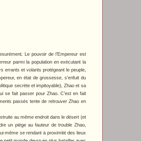
émesurément. Le pouvoir de l’Empereur est
rreur parmi la population en exécutant la
s errants et volants protégeant le peuple,
pereur, en état de grossesse, s’enfuit du
litique secrète et impitoyable), Zhao et sa
ui se fait passer pour Zhao. C’est en fait
ments passés tente de retrouver Zhao en
struite au même endroit dans le désert (et
ndre un piège au fauteur de trouble Zhao,
lui-même se rendant à proximité des lieux
 petit monde devra en plus batailler avec