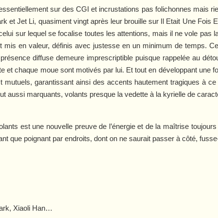
ssentiellement sur des CGI et incrustations pas folichonnes mais rien 
k et Jet Li, quasiment vingt après leur brouille sur
Il Etait Une Fois 
celui sur lequel se focalise toutes les attentions, mais il ne vole pas 
t mis en valeur, définis avec justesse en un minimum de temps. Cer
présence diffuse demeure imprescriptible puisque rappelée au détour 
e et chaque moue sont motivés par lui. Et tout en développant une fo
ct mutuels, garantissant ainsi des accents hautement tragiques à ce 
ut aussi marquants, volants presque la vedette à la kyrielle de carac
olants
est une nouvelle preuve de l’énergie et de la maîtrise toujours
t que poignant par endroits, dont on ne saurait passer à côté, fusse-t
ark, Xiaoli Han…