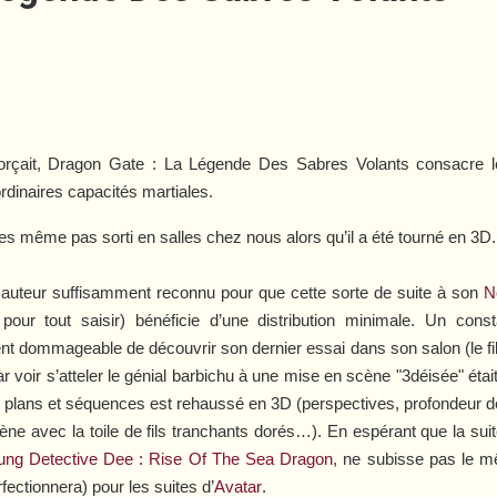
rçait,
Dragon Gate : La Légende Des Sabres Volants
consacre l
rdinaires capacités martiales.
es même pas sorti en salles chez nous alors qu’il a été tourné en 3D.
 auteur suffisamment reconnu pour que cette sorte de suite à son
N
pour tout saisir) bénéficie d’une distribution minimale. Un const
ent dommageable de découvrir son dernier essai dans son salon (le fi
ar voir s’atteler le génial barbichu à une mise en scène "3déisée" ét
ins plans et séquences est rehaussé en 3D (perspectives, profondeur
ne avec la toile de fils tranchants dorés…). En espérant que la suite
ung Detective Dee : Rise Of The Sea Dragon
, ne subisse pas le 
ectionnera) pour les suites d’
Avatar
.