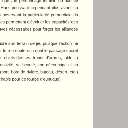
phique ; le personnage féminin du duo de
 Hark poussant cependant plus avant sa
conservant la particularité primordiale du
mées permettent d’évaluer les capacités des
euves nécessaires pour forger les alliances
dre son terrain de jeu puisque l’action ne
 le lieu souterrain dont le passage secret
s objets (tasses, troncs d’arbres, table…)
ventivité, sa beauté, son découpage et sa
ort, bord de rivière, bateau, désert, etc.)
chable pour ce fourbe d’eunuque).