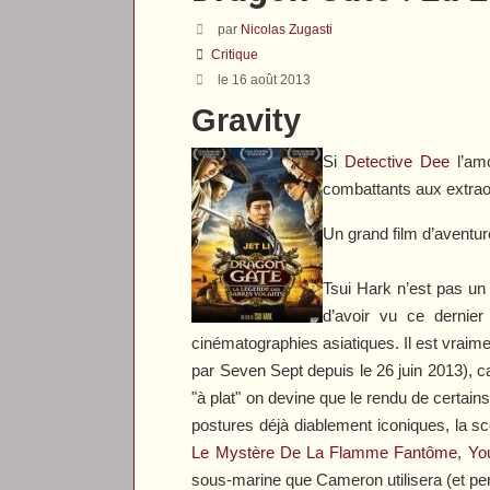
par
Nicolas Zugasti
Critique
le 16 août 2013
Gravity
Si
Detective Dee
l’amo
combattants aux extrao
Un grand film d’aventur
Tsui Hark n’est pas un
d’avoir vu ce dernier 
cinématographies asiatiques. Il est vraim
par Seven Sept depuis le 26 juin 2013), c
"à plat" on devine que le rendu de certa
postures déjà diablement iconiques, la scè
Le Mystère De La Flamme Fantôme
,
Yo
sous-marine que Cameron utilisera (et perf