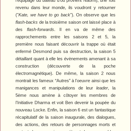
l'équipage du bateau d'où provient Naomi), une fois
revenu dans leur monde, ils voudront y retourner
("
Kate, we have to go back
"). On observe que les
flash-backs
de la troisième saison ont laissé place à
des
flash-forwards
. Il en va de même des
rapprochements entre les saisons 2 et 5, la
première nous faisant découvrir la trappe où était
enfermé Desmond puis sa destruction, la saison 5
détaillant quant à elle les évènements amenant à sa
construction (découverte de la poche
électromagnétique). De même, la saison 2 nous
montrait les fameux “Autres” à l'oeuvre ainsi que les
manigances et manipulations de leur
leader
, la
5ème nous amène à côtoyer les membres de
l'Initiative Dharma et voit Ben devenir la poupée du
nouveau Locke. Enfin, la saison 6 est un fantastique
récapitulatif de la saison inaugurale, des dialogues,
des actions, des retours de personnages morts et