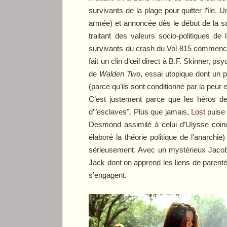
survivants de la plage pour quitter l’île.
armée) et annoncée dès le début de la sa
traitant des valeurs socio-politiques de
survivants du crash du Vol 815 commencent 
fait un clin d’œil direct à B.F. Skinner, 
de
Walden Two
, essai utopique dont un 
(parce qu’ils sont conditionné par la peur 
C’est justement parce que les héros de 
d’"esclaves". Plus que jamais,
Lost
puise 
Desmond assimilé à celui d’Ulysse coinc
élaboré la théorie politique de l’anarchi
sérieusement. Avec un mystérieux Jacob d
Jack dont on apprend les liens de parenté 
s’engagent.