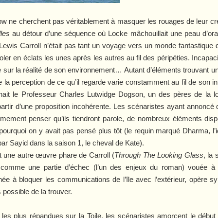
show ne cherchent pas véritablement à masquer les rouages de leur créat
les
au détour d’une séquence où Locke mâchouillait une peau d’orange
e Lewis Carroll n’était pas tant un voyage vers un monde fantastique 
oler en éclats les unes après les autres au fil des péripéties. Incapac
 sur la réalité de son environnement… Autant d’éléments trouvant 
 la perception de ce qu’il regarde varie constamment au fil de son int
ait le Professeur Charles Lutwidge Dogson, un des pères de la log
artir d’une proposition incohérente. Les scénaristes ayant annoncé q
itimement penser qu’ils tiendront parole, de nombreux éléments disp
ourquoi on y avait pas pensé plus tôt (le requin marqué Dharma, l’id
par Sayid dans la saison 1, le cheval de Kate).
t une autre œuvre phare de Carroll (
Through The Looking Glass
, la 
comme une partie d’échec (l’un des enjeux du roman) vouée à me
tinée à bloquer les communications de l’île avec l’extérieur, opère
is possible de la trouver.
les plus répandues sur la Toile, les scénaristes amorcent le début