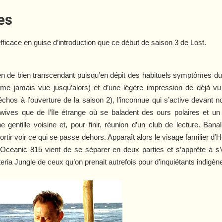
res
s efficace en guise d’introduction que ce début de saison 3 de
Lost
.
en de bien transcendant puisqu’en dépit des habituels symptômes du 
emme jamais vue jusqu’alors) et d’une légère impression de déjà
chos à l’ouverture de la saison 2), l’inconnue qui s’active devant 
wives
que de l’île étrange où se baladent des ours polaires et u
e gentille voisine et, pour finir, réunion d’un club de lecture. Ba
ortir voir ce qui se passe dehors. Apparaît alors le visage familier d’
 Oceanic 815 vient de se séparer en deux parties et s’apprête à s’
ria Jungle de ceux qu’on prenait autrefois pour d’inquiétants indigène