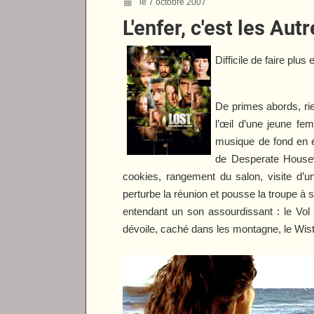
le 7 octobre 2007
L'enfer, c'est les Aut
Difficile de faire plu
De primes abords, ri
l’œil d’une jeune f
musique de fond en é
de
Desperate House
cookies, rangement du salon, visite d’un
perturbe la réunion et pousse la troupe à s
entendant un son assourdissant : le Vol
dévoile, caché dans les montagne, le Wiste