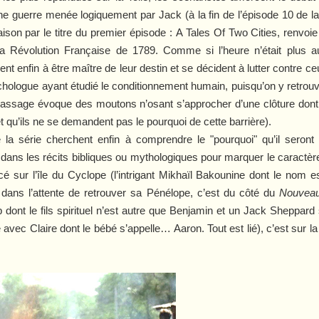
 Une guerre menée logiquement par Jack (à la fin de l’épisode 10 de la
ison par le titre du premier épisode :
A Tales Of Two Cities
, renvoi
 la Révolution Française de 1789. Comme si l’heure n’était plus a
enfin à être maître de leur destin et se décident à lutter contre ceu
psychologue ayant étudié le conditionnement humain, puisqu’on y retrouv
passage évoque des moutons n’osant s’approcher d’une clôture dont
et qu’ils ne se demandent pas le pourquoi de cette barrière).
la série cherchent enfin à comprendre le "pourquoi" qu’il seront c
dans les récits bibliques ou mythologiques pour marquer le caractère
é sur l’île du Cyclope (l’intrigant Mikhaïl Bakounine dont le nom 
e) dans l’attente de retrouver sa Pénélope, c’est du côté du
Nouveau
ont le fils spirituel n’est autre que Benjamin et un Jack Sheppar
avec Claire dont le bébé s’appelle… Aaron. Tout est lié), c’est sur l