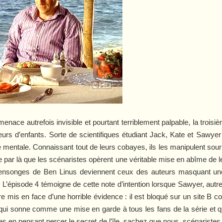
enace autrefois invisible et pourtant terriblement palpable, la trois
urs d’enfants. Sorte de scientifiques étudiant Jack, Kate et Sawy
re mentale. Connaissant tout de leurs cobayes, ils les manipulent sour
 par là que les scénaristes opèrent une véritable mise en abîme de le
 mensonges de Ben Linus deviennent ceux des auteurs masquant une 
 L’épisode 4 témoigne de cette note d’intention lorsque Sawyer, autre
tre mis en face d’une horrible évidence : il est bloqué sur un site B c
on qui sonne comme une mise en garde à tous les fans de la série et qu
ies en pensant percer le secret de l’île, sachez que nous, scénaristes