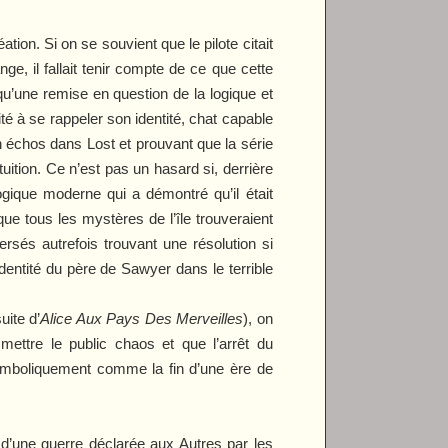
ion. Si on se souvient que le pilote citait
, il fallait tenir compte de ce que cette
qu’une remise en question de la logique et
ité à se rappeler son identité, chat capable
un échos dans
Lost
et prouvant que la série
uition. Ce n’est pas un hasard si, derrière
ique moderne qui a démontré qu’il était
ue tous les mystères de l’île trouveraient
ersés autrefois trouvant une résolution si
entité du père de Sawyer dans le terrible
suite d’
Alice Aux Pays Des Merveilles
), on
ttre le public chaos et que l’arrêt du
 symboliquement comme la fin d’une ère de
 d’une guerre déclarée aux Autres par les