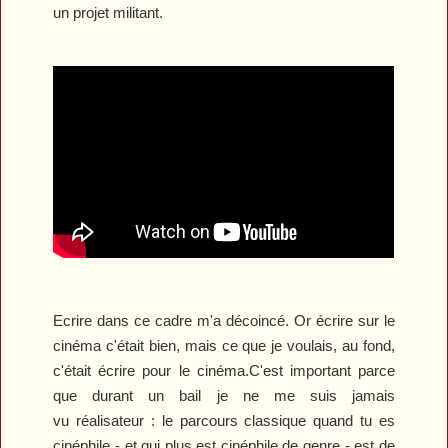
un projet militant.
E
crire dans ce cadre
m'a décoincé.
Or é
crire sur le
cinéma c'était bien, mais ce que je voulais, au fond,
c'était écrire pour le cinéma.
C'est important parce
que durant un bail je ne me suis jamais
vu
réalisateur
: l
e parcours classique quand tu es
cinéphile
-
et qui plus est cinéphile de genre
-
est de