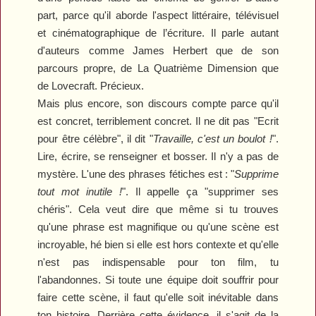
part, parce qu'il aborde l'aspect littéraire, télévisuel
et cinématographique de l’écriture. Il parle autant
d'auteurs comme James Herbert que de son
parcours propre, de
La Quatrième
D
imension
que
de Lovecraft. Précieux.
Mais plus encore, son discours compte parce qu'il
est concret, terriblement concret. Il ne dit pas
"E
crit
pour être célèbre
"
, il dit
"
Travaille, c'est un boulot !
"
.
Lire, écrire, se renseigner et bosser. Il n'y a pas de
mystère. L'une des phrases
fétiches est
: "
Supprime
tout mot inutile !
"
. Il appelle ça
"
supprimer ses
chéris
"
. Cela veut dire que même si tu trouves
qu'une phrase est magnifique ou qu'une scène est
incroyable, hé bien si elle est hors contexte et qu'elle
n'est pas indispensable pour ton film, tu
l'abandonnes. Si toute une équipe doit souffrir pour
faire cette scène, il faut qu'elle soit inévitable dans
ton histoire. Derrière cette évidence, il s'agit de la