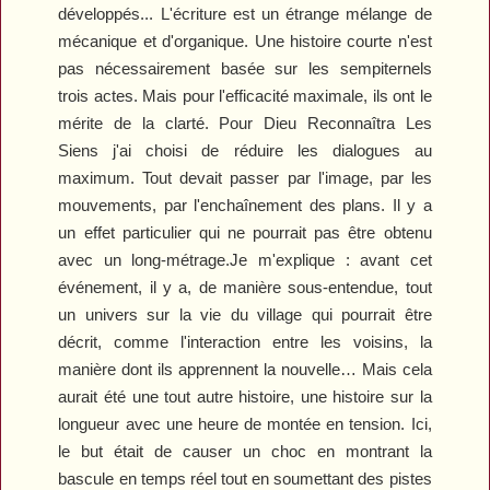
développés... L'écriture est un étrange mélange de
mécanique et d'organique. Une histoire courte n'est
pas nécessairement basée sur les sempiternels
trois actes. Mais pour l'efficacité maximale, ils ont le
mérite de la clarté. Pour
Dieu
R
econnaîtra
L
es
Siens
j'ai choisi de réduire les dialogues au
maximum. Tout devait passer par l'image, par les
mouvements, par l'enchaînement des plans. Il y a
un effet particulier qui ne pourrait pas être obtenu
avec un long-métrage.
Je m'explique : avant cet
événement, il y a, de manière sous-entendue, tout
un univers sur la vie du village qui pourrait être
décrit, comme l'interaction entre les voisins, la
manière dont ils apprennent la nouvelle…
Ma
is cela
aurait été une tout autre histoire
, u
ne histoire sur la
longueur
a
vec une heure de montée en tension. Ici,
le but était de causer un choc en montrant l
a
bascule en temps réel
t
out en soumettant des pistes