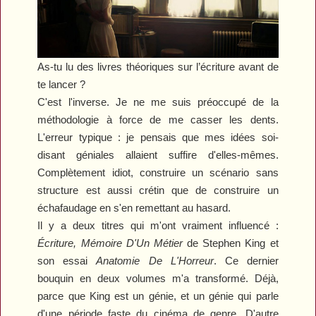
As-tu lu des livres théoriques sur l’écriture avant de
te lancer ?
C'est l'inverse. Je ne me suis préoccupé de la
méthodologie à force de me casser les dents.
L'erreur typique : je pensais que mes idées soi-
disant géniales allaient suffire d'elles-mêmes.
Complètement idiot
,
construire un scénario sans
structure est aussi crétin que de construire un
échafaudage en s'en remettant au hasard.
Il y a deux titres qui m'ont vraiment influencé :
Écriture,
M
émoire
D
'
U
n
M
étier
de Stephen King et
son essai
Anatomie
D
e
L
'
H
orreur
. Ce dernier
bouquin en deux volumes m'a transformé. Déjà,
parce que King est un génie
, e
t un génie qui parle
d'une période faste du cinéma de genre. D'autre