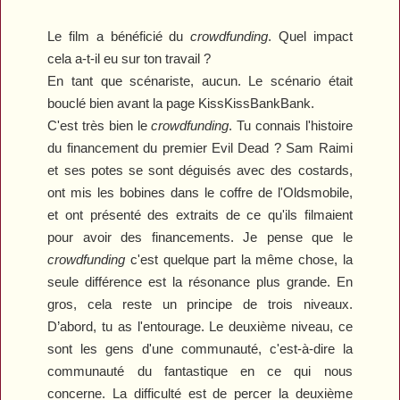
Le film a bénéficié du
crowdfunding
. Quel impact
cela a-t-il eu sur ton travail ?
En tant que scénariste
, a
ucun. Le scénario était
bouclé bien avant la page KissKissBankBank.
C'est très bien le
crowdfunding
. Tu connais l'histoire
du financement du premier
Evil Dead
? Sam Raimi
et ses potes se sont déguisés avec des costards,
ont mis les bobines dans le coffre de l'Oldsmobile,
et ont présenté des extraits de ce qu'ils filmaient
pour avoir des financements. Je pense que le
crowdfunding
c'est quelque part la même chose
, l
a
seule différence est la résonance plus
grande
. En
gros, cela reste un principe de trois niveaux.
D’abord, tu as l'entourage. Le deuxième niveau, ce
sont les gens d'une communauté, c'est-à-dire la
communauté du fantastique en ce qui nous
concerne. La
difficulté
est de percer la deuxième