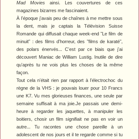
Mad Movies
ainsi. Les couvertures de ces
magazines bizarres me fascinaient.
À l'époque j'avais peu de chaînes à me mettre sous
la dent, mais
je
captai
s
la Télévision Suisse
R
omande qui diffusait chaque week-end
"
Le film de
minuit
"
: des films d'horreur, des
"
films de karaté
"
,
des polars énervés... C'est par ce biais que j'ai
découvert
Maniac
de William Lustig. Inutile de dire
qu'après tu ne vois plus les choses de la même
façon.
Tout cela n'était rien par rapport à l'électrochoc du
règne de la VHS : je pouvais louer pour 10
F
r
ancs
une
K7
. Vu mes glorieuses finances, une seule par
semaine suffisait à ma joie.
Je passais une demi-
heure à regarder les jaquettes, à manipuler les
boitiers
, c
hosir un film signifiait ne pas en voir un
autre... Tu racontes une chose pareille à un
adolescent de nos jours et il te regarde comme si tu