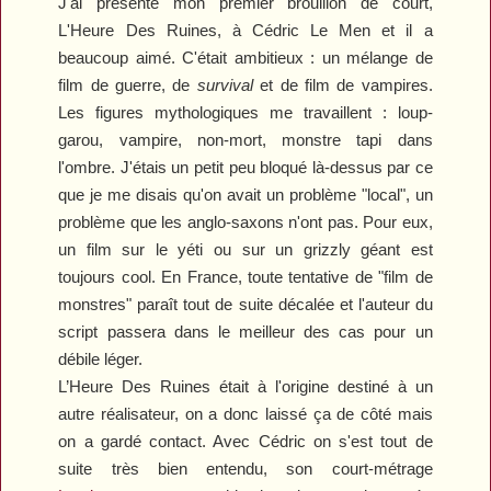
J'ai présenté mon premier brouillon de court,
L'Heure
D
es Ruines
, à Cédric
L
e Men et il a
beaucoup aimé. C'était ambitieux : un mélange de
film de guerre, de
survival
et de film de vampires.
Les figures mythologiques me travaillent : loup-
garou, vampire, non-mort,
m
onstre tapi dans
l'ombre. J'étais un petit peu bloqué là-dessus par ce
que je me disais qu'on avait un problème
"
local
", u
n
problème que les
a
nglo-saxons n'ont pas. Pour eux,
un film sur le yéti ou sur un grizzly géant est
toujours cool. En France, toute tentative de
"
film de
monstres
"
paraît tout de suite décalée et l'auteur du
script passera dans le meilleur des cas pour un
débile léger.
L’Heure
D
es Ruines
était à l'origine destiné à un
autre réalisateur
, o
n a donc laissé ça de côté mais
on a gardé contact.
Avec
Cédric
o
n s'est tout de
suite très bien entendu
,
son court
-
métrage