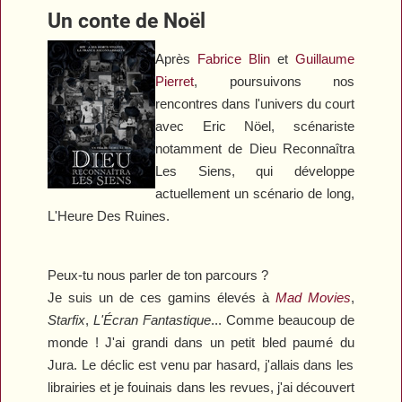
Un conte de Noël
Après
Fabrice Blin
et
Guillaume
Pierret
, poursuivons nos
rencontres dans l'univers du court
avec Eric Nöel, scénariste
notamment de
Dieu
R
econnaîtra
L
es
S
iens
,
qui développe
actuellement un scénario de long
,
L'Heure
D
es Ruines
.
P
eux-tu nous parler de ton parcours ?
Je suis
un de ces gamins élevés à
Mad Movies
,
Starfix
,
L
'Écran Fantastique
... Comme beaucoup de
monde ! J'ai grandi dans un petit bled paumé d
u
Jura. Le déclic est venu par hasard, j'allais dans les
librairies et je fouinais dans les revues
, j
'ai découvert