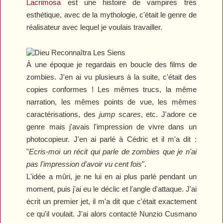
Lacrimosa
est une histoire de vampires très
esthétique
, avec de la mythologie, c
'était le
genre
de
réalisateur avec
lequel
je voulais travailler.
À une
époque
je regard
ais en boucle
des films de
zombies.
J
'en ai vu plusieurs à la
suite,
c'était des
copies conformes ! Les mêmes trucs, la même
narration, les mêmes points de vue, les mêmes
caractérisations, des
jump scares
, etc. J'adore ce
genre
mais
j'avais l'impression de vivre dans un
photocopieur. J'en ai parlé à Cédric et il m'a dit :
"
E
cris-moi un récit qui parle de zombies que je n'ai
pas l'impression d'avoir vu cent fois
"
.
L'idée a mûri, je ne lui en ai plus parlé pendant un
moment
,
puis j'ai eu le déclic et l'angle d'attaque.
J
'ai
écrit
un
premier jet
, i
l m'a dit que c'était exactement
ce
qu'il voulait. J'ai alors contacté Nunzio Cusmano