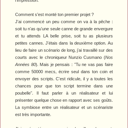
l'impression.
Comment s’est monté ton premier projet ?
J
'ai commencé un peu comme on va à la pêche
:
so
it tu n'as qu'une seule canne de grande envergure
et tu attends LA belle prise, soit tu as plusieurs
petites cannes. J'étais dans la deuxième option. Au
lieu de faire un scénario de long, j'ai travaillé sur des
courts
avec l
e chroniqueur Nunzio Cusmano (
Nos
A
nnées 80
).
Mais je pensais
:
"
Tu ne vas pas faire
comme 50
000 mecs, écrire seul dans ton coin et
envoyer des scripts. C'est ridicule
,
il y a toutes les
chances pour que ton script termine dans une
poubelle
"
. Il faut parler à un réalisateur et lui
présenter quelque chose en rapport avec ses goûts.
La symbiose entre un réalisateur et un scénariste
est très importante.