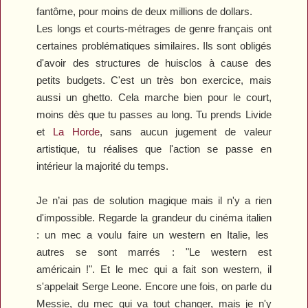
fantôme
, p
our moins de deux millions de dollars.
Les longs
et courts-métrages de genre français ont
certaines problématiques similaires. Ils sont obligés
d'avoir des structures de huis
clos à cause des
petits budgets.
C'est u
n très bon exercice, mais
aussi un
ghetto. Cela marche bien pour le court,
moins
dès que tu passes au long. Tu prends
Livide
et
La Horde
, sans aucun jugement de valeur
artistique, tu réalises que l'action se passe en
intérieur la majorité d
u temps
.
Je n’ai pas de solution magique
m
ais il n'y a rien
d'impossible. Regarde la grandeur du cinéma italien
: u
n mec a voulu faire un western en Italie, les
autres se sont marrés :
"
Le western est
américain !
".
Et le mec qui a fait son western, il
s'appelait Serge Leone. Encore une fois, on parle du
Messie, du mec qui va tout changer, mais je n'y