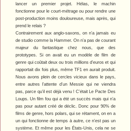
lancer un premier projet. Hélas, le machin
fonctionne pour le court-métrage ou pour rendre une
post
-
production moins douloureuse, mais après
, q
ui
prend le relais ?
Contrairement aux
a
nglo-saxons, on n'a jamais eu
de studio comme la Hammer. On n'a pas de courant
majeur du fantastique chez nous
, q
ue des
prototypes. Si on avait eu un modèle de film de
genre qui coûtait deux ou trois millions d'euros et qui
rapportait dix fois plus, même TF1 en
aurait
produit.
Nous avons plein de cercles vicieux dans le pays
,
e
ntre autres
l'attente d'
un Messie qui ne viendra
pas
,
parce qu'il est déjà venu ! C'était
Le Pacte
D
es
Loups
. Un film fou qui a été un succès mais qui n'a
pas pour autant créé de déclic. Donc pour 90% de
films de genre, hors polars, qui se rétament, on en a
un qui fonctionne de temps à autre
,
ce n'est pas un
système. Et même pour les États-Unis
,
cela ne se