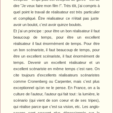
dire
"
Je veux faire mon film !
"
. Très tôt, j'ai compris à
quel point le travail de réalisateur est très particulier
et
compliqué. Être réalisateur ce n’était pas juste
avoir un boulot, c'
est
avoir
quinze
boulots.
Et j
'ai un principe :
p
our être un bon réalisateur il faut
beaucoup de temps, pour être un excellent
réalisateur il faut énormément de temps
. P
our être
un bon scénariste, il faut beaucoup de temps
, p
our
être un excellent scénariste, il faut énormément de
temps. Devenir un excellent réalisateur et un
excellent scénariste en même temps
c'
est rare. On
cite toujours d'excellents réalisateurs
scénaristes
comme Cronenberg ou Carpenter, mais c'est plus
exceptionnel qu'on ne le pense. En France, on a
la
culture de l'auteur
, l
'auteur qui fait tout : la lumière, le
scénario
(
qui vient de son coeur et de ses tripes
)
,
qui réalise parce que c’est sa vision, etc. Les
a
nglo-
saxons sont souvent plus dépassionnés sur la