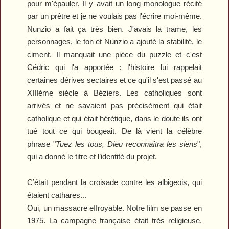
pour m'épauler. Il y avait un long monologue récité
par un prêtre et je
ne voulais
pas l'écri
re
moi-même.
Nunzio a fait ça très bien. J'avais la tr
ame
, les
personnages, le ton et
Nunzio
a ajouté la stabilité, le
ciment. Il manquait une pièce du puzzle et c'est
Cédric qui l'a apporté
e : l
'histoire lui rappelait
certaines dérives sectaires et ce qu
'
i
l
s'est passé au
XIII
ème
siècle à Béziers. Les catholiques sont
arrivés et ne savaient pas précisément qui était
catholique et qui était hérétique, dans le doute ils ont
tué tout ce qui bougeait. De là vient la célèbre
phrase
"
Tuez les tous, Dieu reconnaîtra les siens
"
,
qui a donné le titre et l’identité du projet.
C’était pendant la croisade contre les albigeois, qui
étaient cathares...
Oui, un massacre effroyable. Notre film se passe en
1975. La campagne française était très religieuse,