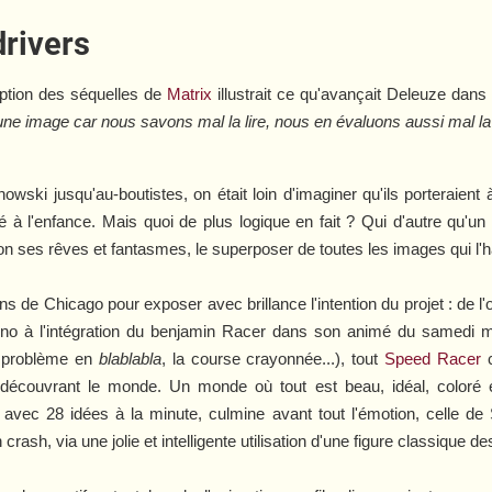
drivers
eption des séquelles de
Matrix
illustrait ce qu'avançait Deleuze dan
e image car nous savons mal la lire, nous en évaluons aussi mal la r
owski jusqu'au-boutistes, on était loin d'imaginer qu'ils porteraien
dié à l'enfance. Mais quoi de plus logique en fait ? Qui d'autre qu'u
elon ses rêves et fantasmes, le superposer de toutes les images qui l'h
ns de Chicago pour exposer avec brillance l'intention du projet : de 
ino à l'intégration du benjamin Racer dans son animé du samedi ma
u problème en
blablabla
, la course crayonnée...), tout
Speed Racer
c
 découvrant le monde. Un monde où tout est beau, idéal, coloré
avec 28 idées à la minute, culmine avant tout l'émotion, celle de 
rash, via une jolie et intelligente utilisation d'une figure classique d