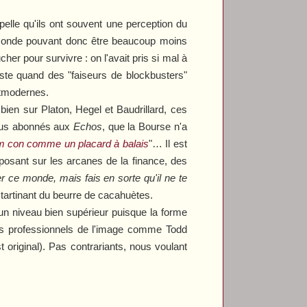
elle qu'ils ont souvent une perception du
u monde pouvant donc être beaucoup moins
her pour survivre : on l'avait pris si mal à
iste quand des "faiseurs de blockbusters"
stmodernes.
bien sur Platon, Hegel et Baudrillard, ces
tous abonnés aux
Echos
, que la Bourse n'a
film con comme un placard à balais
"… Il est
posant sur les arcanes de la finance, des
 ce monde, mais fais en sorte qu'il ne te
 tartinant du beurre de cacahuètes.
i un niveau bien supérieur puisque la forme
es professionnels de l'image comme Todd
t original). Pas contrariants, nous voulant