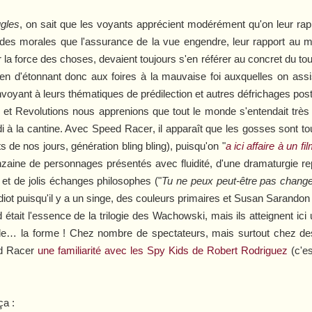
ugles
, on sait que les voyants apprécient modérément qu'on leur rapp
tudes morales que l'assurance de la vue engendre, leur rapport a
 la force des choses, devaient toujours s'en référer au concret du touc
en d'étonnant donc aux foires à la mauvaise foi auxquelles on ass
envoyant à leurs thématiques de prédilection et autres défrichages po
et
Revolutions
nous apprenions que tout le monde s'entendait très 
di à la cantine. Avec
Speed Racer
, il apparaît que les gosses sont 
de nos jours, génération bling bling), puisqu'on "
a ici affaire à un 
inzaine de personnages présentés avec fluidité, d'une dramaturgie re
et de jolis échanges philosophes ("
Tu ne peux peut-être pas changer
idiot puisqu'il y a un singe, des couleurs primaires et Susan Sarandon
d était l'essence de la trilogie des Wachowski, mais ils atteignent ic
n de… la forme ! Chez nombre de spectateurs, mais surtout chez d
d Racer
une familiarité avec les
Spy Kids
de Robert Rodriguez
(c'es
ça :