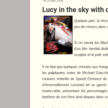
le 20 juin 2008
Lucy in the sky with 
Quelque part, la réc
peu de choses dans un
Si on savait les Wach
d'un film familial dé
sculpter et le polir s
Il ne faut que quelques minutes aux frangi
les palpitantes notes de Michael Giacch
l'univers enfantin de Speed (l'énoncé d
d'émerveillement constant tel un gamin
impeccable, présentant les personnages 
fantôme de son frère aîné disparu dans un c