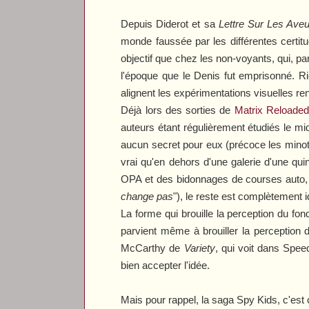
Depuis Diderot et sa
Lettre Sur Les Ave
monde faussée par les différentes certi
objectif que chez les non-voyants, qui, par
l'époque que le Denis fut emprisonné. Ri
alignent les expérimentations visuelles r
Déjà lors des sorties de
Matrix Reloaded
auteurs étant régulièrement étudiés le mi
aucun secret pour eux (précoce les minots 
vrai qu'en dehors d'une galerie d'une qu
OPA et des bidonnages de courses auto, 
change pas
"), le reste est complètement 
La forme qui brouille la perception du fon
parvient même à brouiller la perceptio
McCarthy de
Variety
, qui voit dans
Spee
bien accepter l'idée.
Mais pour rappel, la saga
Spy Kids
, c'est 