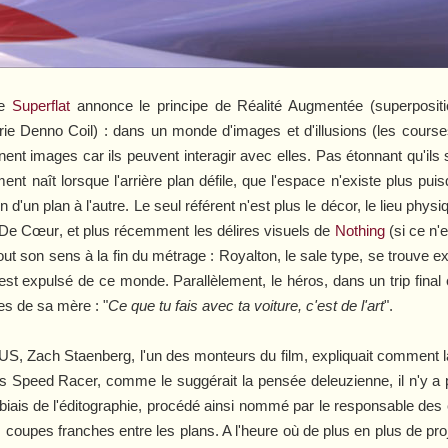
le
Superflat
annonce le principe de Réalité Augmentée (superposition
rie
Denno Coil
) : dans un monde d'images et d'illusions (les course
nent images car ils peuvent interagir avec elles. Pas étonnant qu'ils
ent naît lorsque l'arrière plan défile, que l'espace n'existe plus 
'un plan à l'autre. Le seul référent n'est plus le décor, le lieu physi
 De Cœur
, et plus récemment les délires visuels de
Nothing
(si ce n'
ut son sens à la fin du métrage : Royalton, le sale type, se trouve ex
l est expulsé de ce monde. Parallèlement, le héros, dans un trip final 
es de sa mère : "
Ce que tu fais avec ta voiture, c'est de l'art
".
S, Zach Staenberg, l'un des monteurs du film, expliquait comment la p
ns
Speed Racer,
comme le suggérait la pensée deleuzienne, il n'y a
 biais de l'éditographie, procédé ainsi nommé par le responsable des
coupes franches entre les plans. A l'heure où de plus en plus de p