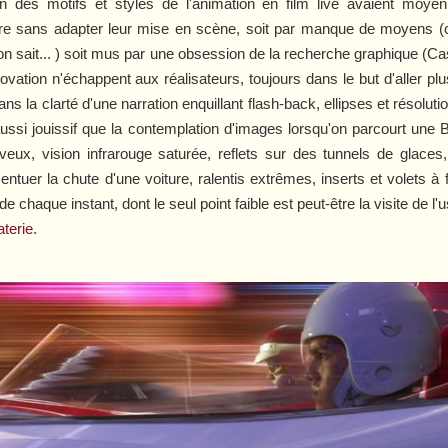
tion des motifs et styles de l'animation en film live avaient mo
ndre sans adapter leur mise en scène, soit par manque de moyens 
'on sait... ) soit mus par une obsession de la recherche graphique (
Ca
ovation n'échappent aux réalisateurs, toujours dans le but d'aller plu
 dans la clarté d'une narration enquillant flash-back, ellipses et résol
ssi jouissif que la contemplation d'images lorsqu'on parcourt une BD
ux, vision infrarouge saturée, reflets sur des tunnels de glaces
entuer la chute d'une voiture, ralentis extrêmes, inserts et volets à f
de chaque instant, dont le seul point faible est peut-être la visite de 
aterie
.