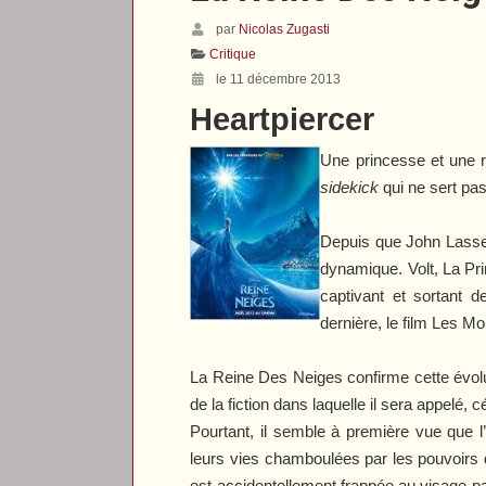
par
Nicolas Zugasti
Critique
le 11 décembre 2013
Heartpiercer
Une princesse et une r
sidekick
qui ne sert pas
Depuis que John Lassete
dynamique.
Volt
,
La Pri
captivant et sortant de
dernière, le film
Les Mo
La Reine Des Neiges
confirme cette évol
de la fiction dans laquelle il sera appelé, 
Pourtant, il semble à première vue que 
leurs vies chamboulées par les pouvoirs d
est accidentellement frappée au visage pa