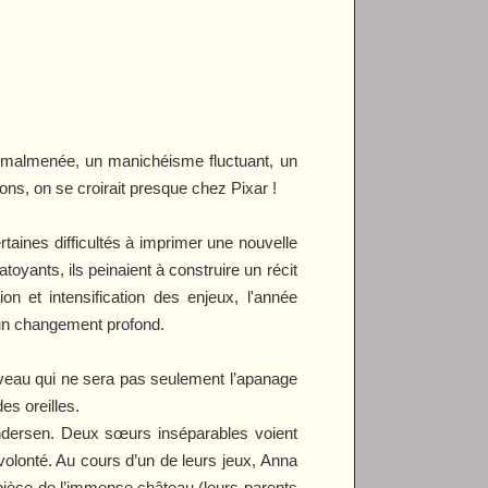
t malmenée, un manichéisme fluctuant, un
ons, on se croirait presque chez Pixar !
taines difficultés à imprimer une nouvelle
oyants, ils peinaient à construire un récit
ion et intensification des enjeux, l'année
un changement profond.
uveau qui ne sera pas seulement l’apanage
des oreilles.
Andersen. Deux sœurs inséparables voient
volonté. Au cours d’un de leurs jeux, Anna
 pièce de l’immense château (leurs parents