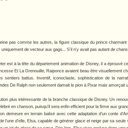
eine pas comme les autres, la figure classique du prince charman
 uniquement de vecteur aux gags... S'il n'y avait pas autant de chans
r est à la tête du département animation de Disney, il a éprouvé cer
ncesse Et La Grenouille
,
Raiponce
avaient beau être visuellement chat
s sentiers battus. Inventif, iconoclaste, sophistication de la narrat
ndes De Ralph
non seulement damait le pion à Pixar mais amorçait 
ution plus intéressante de la branche classique de Disney. Un reno
célébré en chanson, puisqu’il sera enfin efficient pour la firme aux gran
l’on demeure en terrain balisé avec cette adaptation d’un conte d’
e l’une d’elle, Elsa, capable de générer glace et neige par sa seule 
r un jet de glace de sa sœur. Dès lors, Elsa vivra recluse dans une