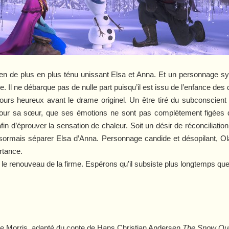
e lien de plus en plus ténu unissant Elsa et Anna. Et un personnage sy
 Il ne débarque pas de nulle part puisqu’il est issu de l’enfance de
 jours heureux avant le drame originel. Un être tiré du subconscient
 pour sa sœur, que ses émotions ne sont pas complètement figées d
in d’éprouver la sensation de chaleur. Soit un désir de réconciliation
mais séparer Elsa d’Anna. Personnage candide et désopilant, Olaf e
ortance.
le renouveau de la firme. Espérons qu’il subsiste plus longtemps que 
ne Morris, adapté du conte de Hans Christian Andersen
The Snow Qu