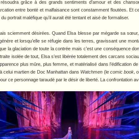
e résoudra grâce à des grands sentiments d’amour et des chanso
cation entre bonté et malfaisance sont constamment floutées. Et ce
u portrait maléfique qu’il aurait été tentant et aisé de formaliser.
mais sciemment désirées. Quand Elsa blesse par mégarde sa sœur, el
e génère et lorsqu’elle se réfugie dans les terres, gravissant une mo
oque la glaciation de toute la contrée mais c’est une conséquence don
traite isolée de tout, Elsa s’est libérée totalement des carcans socia
apparence plus mûre, plus femme, et matérialisé dans l’édification de 
u’à celui martien de Doc Manhattan dans
Watchmen
(le
comic book
, 
pour ce personnage taraudé par le désir de liberté. La confrontation 