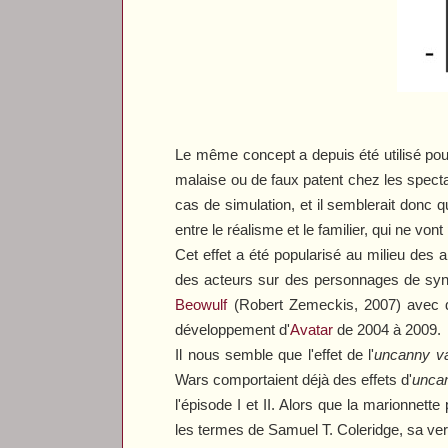
Le même concept a depuis été utilisé po
malaise ou de faux patent chez les spectat
cas de simulation, et il semblerait donc
entre le réalisme et le familier, qui ne vo
Cet effet a été popularisé au milieu des 
des acteurs sur des personnages de syn
Beowulf
(Robert Zemeckis, 2007) avec de
développement d'
Avatar
de 2004 à 2009.
Il nous semble que l'effet de l'
uncanny v
Wars
comportaient déjà des effets d'
uncan
l'épisode
I
et
II
. Alors que la marionnette
les termes de Samuel T. Coleridge, sa vers