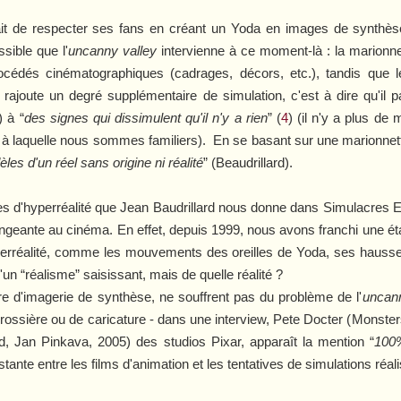
tait de respecter ses fans en créant un Yoda en images de synthès
ssible que l'
uncanny valley
intervienne à ce moment-là : la marionn
rocédés cinématographiques (cadrages, décors, etc.), tandis que
l rajoute un degré supplémentaire de simulation, c'est à dire qu'il 
) à “
des signes qui dissimulent qu'il n'y a rien
” (
4
) (il n'y a plus de
te à laquelle nous sommes familiers).
En se basant sur une marionnet
les d'un réel sans origine ni réalité
” (Beaudrillard).
s d'hyperréalité que Jean Baudrillard nous donne dans
Simulacres E
angeante au cinéma. En effet, depuis 1999, nous avons franchi une ét
rréalité, comme les mouvements des oreilles de Yoda, ses hausseme
 “réalisme” saisissant, mais de quelle réalité ?
re d'imagerie de synthèse, ne souffrent pas du problème de l'
uncan
rossière ou de caricature - dans une interview, Pete Docter (
Monsters
, Jan Pinkava, 2005) des studios Pixar, apparaît la mention “
100%
xistante entre les films d'animation et les tentatives de simulations réal