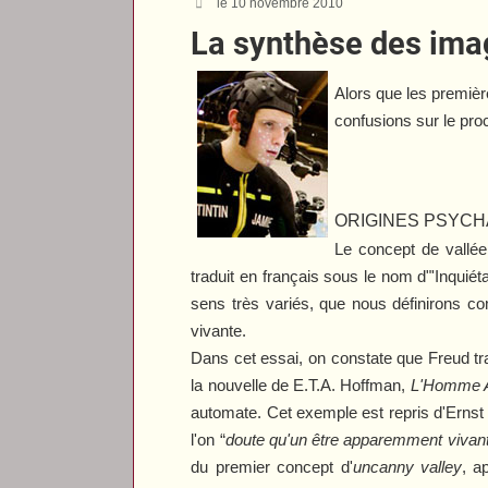
le 10 novembre 2010
La synthèse des im
Alors que les premiè
confusions sur le pro
ORIGINES PSYC
Le concept de vallée
traduit en français sous le nom d"'Inquiéta
sens très variés, que nous définirons co
vivante.
Dans cet essai, on constate que Freud trait
la nouvelle de E.T.A. Hoffman,
L'Homme A
automate. Cet exemple est repris d'Ernst 
l'on “
doute qu'un être apparemment vivant 
du premier concept d'
uncanny valley
, a