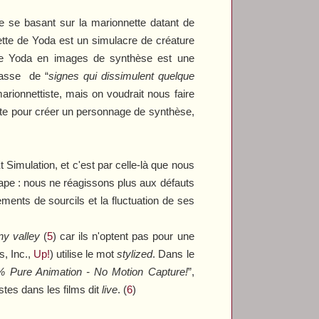
e se basant sur la marionnette datant de
ette de Yoda est un simulacre de créature
 le Yoda en images de synthèse est une
passe
de “
signes qui dissimulent quelque
 marionnettiste, mais on voudrait nous faire
te pour créer un personnage de synthèse,
t Simulation
, et c'est par celle-là que nous
ape : nous ne réagissons plus aux défauts
nts de sourcils et la fluctuation de ses
ny valley
(
5
) car ils n'optent pas pour une
, Inc.
,
Up!
) utilise le mot
stylized
. Dans le
 Pure Animation - No Motion Capture!
”,
istes dans les films dit
live
. (
6
)