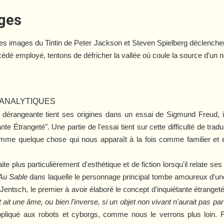
ages
res images du
Tintin
de Peter Jackson et Steven Spielberg déclenchent
cédé employé, tentons de défricher la vallée où coule la source d'un
HANALYTIQUES
 dérangeante tient ses origines dans un essai de Sigmund Freud, i
nte Étrangeté". Une partie de l'essai tient sur cette difficulté de tra
mme quelque chose qui nous apparaît à la fois comme familier et é
e plus particulièrement d'esthétique et de fiction lorsqu'il relate ses 
u Sable
dans laquelle le personnage principal tombe amoureux d'u
Jentsch, le premier à avoir élaboré le concept d'inquiétante étrangeté
ait une âme, ou bien l'inverse, si un objet non vivant n'aurait pas p
ppliqué aux robots et cyborgs, comme nous le verrons plus loin. F