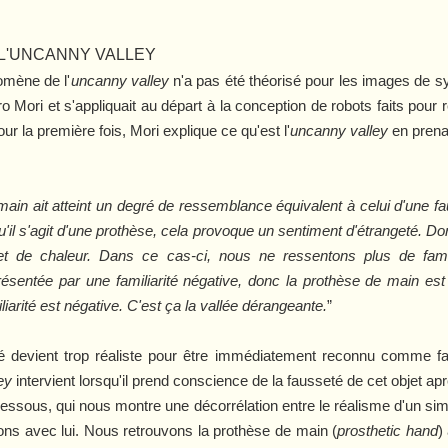
 L'UNCANNY VALLEY
mène de l'
uncanny valley
n'a pas été théorisé pour les images de sy
 Mori et s'appliquait au départ à la conception de robots faits pou
ur la première fois, Mori explique ce qu'est l'
uncanny valley
en pren
main ait atteint un degré de ressemblance équivalent à celui d'une 
 qu'il s'agit d'une prothèse, cela provoque un sentiment d'étrangeté.
et de chaleur. Dans ce cas-ci, nous ne ressentons plus de famil
résentée par une familiarité négative, donc la prothèse de main es
iarité est négative. C'est ça la vallée dérangeante.
”
lé devient trop réaliste pour être immédiatement reconnu comme fau
ley
intervient lorsqu'il prend conscience de la fausseté de cet objet ap
ci-dessous, qui nous montre une décorrélation entre le réalisme d'un si
nons avec lui. Nous retrouvons la prothèse de main (
prosthetic hand
)