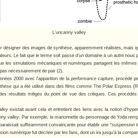
L'uncanny valley
ur désigner des images de synthèse, apparemment réalistes, mais 
eurs. Le fait que le terme soit passé d'un domaine à un autre nous pa
 que les simulations mécaniques et numériques partagent les mêmes 
nt pas nécessairement de pair (
2
).
années 2000 avec l'apparition de la
performance capture
, procédé pe
thèse qui a été utilisé dans des films comme
The Polar Express
(R
s résultats mitigés du point de vue des critiques. Ces procédés s
alley
existait avant cela et entretient des liens avec la notion d'hyp
ny valley
. Par exemple, la marionnette du personnage de Yoda remp
 paraissait suffisamment convaincante pour établir une “
suspension te
ion numérique fut décriée par les fans, dont un ira jusqu'à la compar