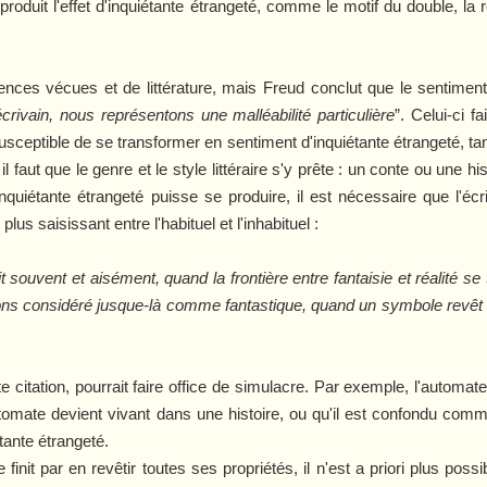
produit l'effet d'inquiétante étrangeté, comme le motif du double, la r
ences vécues et de littérature, mais Freud conclut que le sentimen
écrivain, nous représentons une malléabilité particulière
”. Celui-ci 
usceptible de se transformer en sentiment d'inquiétante étrangeté, tan
ut que le genre et le style littéraire s'y prête : un conte ou une hist
inquiétante étrangeté puisse se produire, il est nécessaire que l'écr
lus saisissant entre l'habituel et l'inhabituel :
it souvent et aisément, quand la frontière entre fantaisie et réalité 
considéré jusque-là comme fantastique, quand un symbole revêt toute
e citation, pourrait faire office de simulacre. Par exemple, l'automa
omate devient vivant dans une histoire, ou qu'il est confondu comme 
étante étrangeté.
init par en revêtir toutes ses propriétés, il n'est a priori plus possi