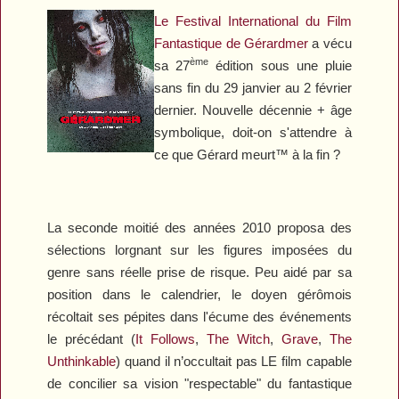
Le Festival International du Film
Fantastique de Gérardmer
a vécu
ème
sa 27
édition sous une pluie
sans fin du 29 janvier au 2 février
dernier. Nouvelle décennie + âge
symbolique, doit-on s'attendre à
ce que Gérard meurt™ à la fin ?
La seconde moitié des années 2010 proposa des
sélections lorgnant sur les figures imposées du
genre sans réelle prise de risque. Peu aidé par sa
position dans le calendrier, le doyen gérômois
récoltait ses pépites dans l'écume des événements
le précédant (
It Follows
,
The Witch
,
Grave
,
The
Unthinkable
) quand il n’occultait pas LE film capable
de concilier sa vision "respectable" du fantastique