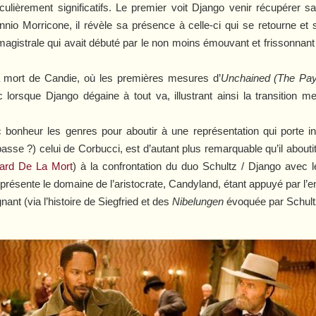
iculièrement significatifs. Le premier voit Django venir récupére
nio Morricone, il révèle sa présence à celle-ci qui se retourne et s
agistrale qui avait débuté par le non moins émouvant et frissonnant
a mort de Candie, où les premières mesures d’
Unchained (The Pay
lorsque Django dégaine à tout va, illustrant ainsi la transition 
bonheur les genres pour aboutir à une représentation qui porte in
asse ?) celui de Corbucci, est d’autant plus remarquable qu’il abouti
ard De La Mort
) à la confrontation du duo Schultz / Django avec 
eprésente le domaine de l’aristocrate, Candyland, étant appuyé par l’
ant (via l’histoire de Siegfried et des
Nibelungen
évoquée par Schul