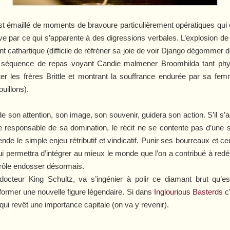
st émaillé de moments de bravoure particulièrement opératiques qui on
ve par ce qui s’apparente à des digressions verbales. L’explosion d
 cathartique (difficile de réfréner sa joie de voir Django dégommer de 
ue séquence de repas voyant Candie malmener Broomhilda tant ph
er les frères Brittle et montrant la souffrance endurée par sa femm
uillons).
son attention, son image, son souvenir, guidera son action. S’il s’a
 responsable de sa domination, le récit ne se contente pas d’une 
nde le simple enjeu rétributif et vindicatif. Punir ses bourreaux et ce
 permettra d’intégrer au mieux le monde que l’on a contribué à redéfini
el rôle endosser désormais.
u docteur King Schultz, va s’ingénier à polir ce diamant brut qu’
r former une nouvelle figure légendaire. Si dans
Inglourious Basterds
c’
ur qui revêt une importance capitale (on va y revenir).