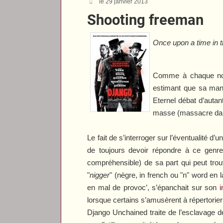
le 29 janvier 2013
Shooting freeman
Once upon a time in
Comme à chaque nouve
estimant que sa mani
Eternel débat d’auta
masse (massacre dans
Le fait de s’interroger sur l’éventualité d’
de toujours devoir répondre à ce genre
compréhensible) de sa part qui peut tro
"
nigger
" (nègre, in french ou "n" word en 
en mal de provoc’, s’épanchait sur son
i
lorsque certains s’amusèrent à répertorier
Django Unchained
traite de l’esclavage d