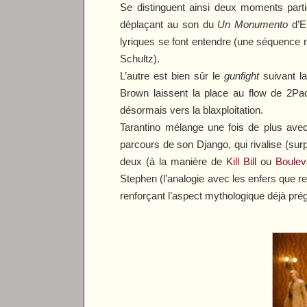
Se distinguent ainsi deux moments part
déplaçant au son du
Un Monumento
d’En
lyriques se font entendre (une séquence m
Schultz).
L’autre est bien sûr le
gunfight
suivant l
Brown laissent la place au flow de 2Pac 
désormais vers la blaxploitation.
Tarantino mélange une fois de plus avec 
parcours de son Django, qui rivalise (surp
deux (à la manière de
Kill Bill
ou
Boulev
Stephen (l’analogie avec les enfers que r
renforçant l’aspect mythologique déjà prégn