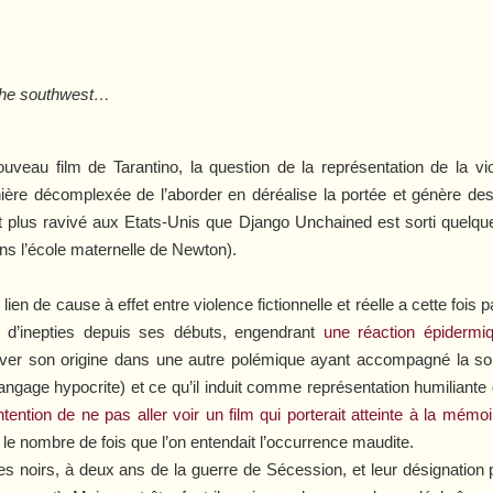
 the southwest…
au film de Tarantino, la question de la représentation de la vio
ère décomplexée de l’aborder en déréalise la portée et génère des
nt plus ravivé aux Etats-Unis que
Django Unchained
est sorti quelqu
 l’école maternelle de Newton).
un lien de cause à effet entre violence fictionnelle et réelle a cette fo
 d’inepties depuis ses débuts, engendrant
une réaction épidermi
uver son origine dans une autre polémique ayant accompagné la sort
langage hypocrite) et ce qu’il induit comme représentation humiliante
ntention de ne pas aller voir un film qui porterait atteinte à la mém
 le nombre de fois que l’on entendait l’occurrence maudite.
es noirs, à deux ans de la guerre de Sécession, et leur désignation p