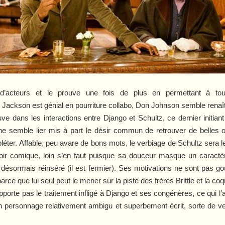
r d’acteurs et le prouve une fois de plus en permettant à to
ackson est génial en pourriture collabo, Don Johnson semble renaître
uve dans les interactions entre Django et Schultz, ce dernier initian
 semble lier mis à part le désir commun de retrouver de belles ord
pléter. Affable, peu avare de bons mots, le verbiage de Schultz sera
oir comique, loin s’en faut puisque sa douceur masque un caractèr
 désormais réinséré (il est fermier). Ses motivations ne sont pas 
 parce que lui seul peut le mener sur la piste des frères Brittle et la 
upporte pas le traitement infligé à Django et ses congénères, ce qui 
. Un personnage relativement ambigu et superbement écrit, sorte de 