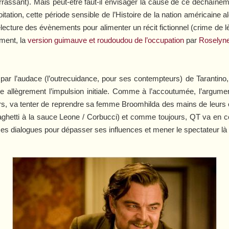
barrassant). Mais peut-être faut-il envisager la cause de ce déchaîne
tation, cette période sensible de l’Histoire de la nation américaine al
electure des évènements pour alimenter un récit fictionnel (crime de
ement, la
version guimauve et roudoudou de l’occupation
par
Roselyn
r l’audace (l’outrecuidance, pour ses contempteurs) de Tarantino, c
sse allègrement l’impulsion initiale. Comme à l’accoutumée, l’argu
 fers, va tenter de reprendre sa femme Broomhilda des mains de leurs
spaghetti à la sauce Leone / Corbucci) et comme toujours, QT va en 
es dialogues pour dépasser ses influences et mener le spectateur là o