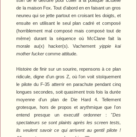
soin de le détruire pour coller à la politque actuelle
de la maison Fox. Tout d'abord en en faisant un gros
neuneu qui se jette partout en croisant les doigts, et
ensuite en utilisant le seul plan cadré et composé
(horriblement mal composé mais composé tout de
même) durant la séquence où McClane fait la
morale au(x) hacker(s). Vachement
yippie kai
mother fucker
comme attitude.
Histoire de finir sur un sourire, repensons à ce plan
ridicule, digne d'un gros Z, où l'on voit stoïquement
le pilote du F-35 atterrir en parachute pendant cinq
longues secondes, soit quasiment trois fois la durée
moyenne d'un plan de
Die Hard 4
. Tellement
grotesque, hors de propos et arythmique que l'on
entend presque un executif ordonner : "
Des
spectateurs se sont plaints après les screen tests,
ils veulent savoir ce qui arrivent au gentil pilote !