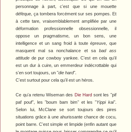
personnage à part, c'est que si une mouette
défèque, ça tombera forcément sur ses pompes. Et
à cette tare, vraisemblablement amplifiée par une
déformation professionnelle obsessionnelle, il
oppose un pragmatisme, un bon sens, une
intelligence et un sang froid à toute épreuve, que
masquent mal sa nonchalance et sa
bad ass
attitude
de pur cowboy yankee. C'est en cela qu'il
est un dur à cuire, un emmerdeur indécrottable qui
s'en sort toujours, un "
die hard
".
C'est surtout pour cela qu'il est un héros.
Ce qu'a retenu Wiseman des
Die Hard
sont les "pif
paf pouf", les "boum bam bim" et les "
Yippi kai
".
Selon lui, McClane se sort toujours des pires
situations grâce à une ahurissante chance de cocu,
point barre. C'est simple et limpide (enfin autant que
le montage puisse nous laisser comprendre ce qu'il