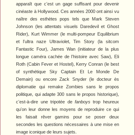
apparaît que c'est un gage suffisant pour devenir
cinéaste à Hollywood. Ces années 2000 ont ainsi vu
naître des esthètes pops tels que Mark Steven
Johnson (les attentats visuels
Daredevil
et
Ghost
Rider
), Kurt Wimmer (le multi-pompeur
Equilibrium
et l'ultra naze
Ultraviolet
, Tim Story (la sitcom
Fantastic Four
), James Wan (initiateur de la plus
longue caméra cachée de l'histoire avec
Saw
), Eli
Roth (
Cabin Fever
et
Hostel
), Kerry Conran (le best
of synthétique
Sky Captain Et Le Monde De
Demain
) ou encore Zack Snyder (le docteur ès
diplomatie qui remake
Zombies
sans le propos
politique, qui adapte
300
sans le propos historique),
c'est-à-dire une tripotée de
fanboys
trop heureux
qu'on leur donne les moyens de reproduire ce qui
les faisait rêver gamins pour se poser deux
secondes les questions nécessaires à une mise en
image iconique de leurs sujets.