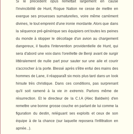
Si le précédent opus remettait largement en cause
l'invincibilité de Hunt,
Rogue Nation
ne cesse de mettre en
exergue ses prouesses surnaturelles, voire même carrément
divines, le tout empreint d'une ironie mordante. Alors que dans
la séquence pré-générique ses équipiers ont toutes les peines
du monde à stopper le décollage d'un avion au chargement
dangereux, il faudra l'intervention providentielle de Hunt, qui
sera d'abord une voix dans l'oreillette de Benji avant de surgir
littéralement de nulle part pour sauter sur une aile et courir
s'accrocher à la porte. Blessé après s'être enfui des mains des
hommes de Lane, il réapparaît six mois plus tard dans un look
hirsute très christique. Dans ces conditions, pas surprenant
qu'il soit ramené à la vie
in extremis
. Parlons même de
résurrection. Et le directeur de la C.I.A (Alec Baldwin) d'en
remettre une bonne grosse couche en parlant de lui comme la
figuration du destin, reléguant ses exploits et ceux de son
équipe à de la chance (sur laquelle reposera l'infiltration en
apnée...).