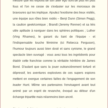
mesure que les exploits de son
alter ego
sont de plus en plus
fous et l'on ne cesse de s'extasier sur les morceaux de
bravoures qui les implique. Ajoutez l'exotisme des lieux visités,
une équipe aux rôles bien rodés – Benji Dunn (Simon Pegg),
la caution geek/comique ; Brandt (Jeremy Renner) et sa très
utile aptitude à naviguer dans les sphères politiques ; Luther
(Ving Rhames), le garant du liant de l'équipe - et
l'indispensable touche féminine (ici Rebecca Ferguson),
l
'humour toujours aussi bien dosé et sans cynisme, le grand
spectacle bien ouvragé : vous avez
tous les ingrédients pour
établir cette franchise comme la véritable héritière de James
Bond. D'autant que sans la jouer outrancièrement torturé et
dépressif, les aventures explosives de ces supers espions
mettent en exergue certaines failles de l'engagement de son
leader
Hunt. Même ses partenaires l'envisagent avant tout
animé par un esprit de revanche, évoqué au détour d'un
échange tripartite mais néanmoins bien ancré.