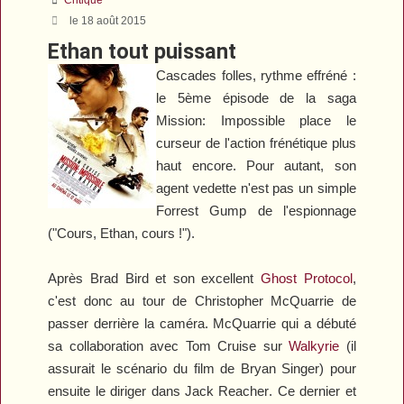
le 18 août 2015
Ethan tout puissant
Cascades folles, rythme effréné :
le 5ème épisode de la saga
Mission: Impossible
place le
curseur de l'action frénétique plus
haut encore. Pour autant, son
agent vedette n'est pas un simple
Forrest Gump de l'espionnage
("Cours, Ethan, cours !").
Après Brad Bird et son excellent
Ghost Protocol
,
c'est donc au tour de Christopher McQuarrie de
passer derrière la caméra. McQuarrie qui a débuté
sa collaboration avec Tom Cruise sur
Walkyrie
(il
assurait le scénario du film de Bryan Singer) pour
ensuite le diriger dans
Jack Reacher
. Ce dernier et