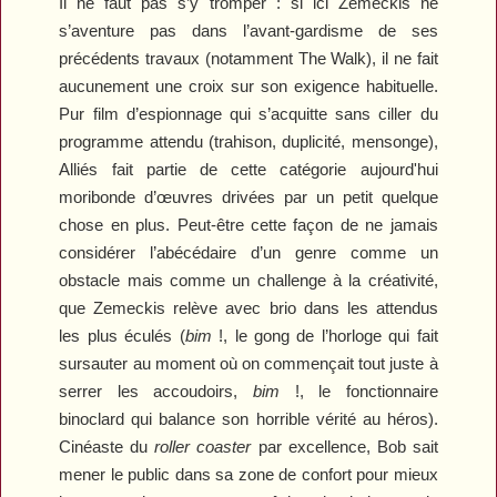
Il ne faut pas s’y tromper : si ici Zemeckis ne
s’aventure pas dans l’avant-gardisme de ses
précédents travaux (notamment
The Walk
), il ne fait
aucunement une croix sur son exigence habituelle.
Pur film d’espionnage qui s’acquitte sans ciller du
programme attendu (trahison, duplicité, mensonge),
Alliés
fait partie de cette catégorie aujourd'hui
moribonde d’œuvres drivées par un petit quelque
chose en plus. Peut-être cette façon de ne jamais
considérer l’abécédaire d’un genre comme un
obstacle mais comme un challenge à la créativité,
que Zemeckis relève avec brio dans les attendus
les plus éculés (
bim
!, le gong de l’horloge qui fait
sursauter au moment où on commençait tout juste à
serrer les accoudoirs,
bim
!, le fonctionnaire
binoclard qui balance son horrible vérité au héros).
Cinéaste du
roller coaster
par excellence, Bob sait
mener le public dans sa zone de confort pour mieux