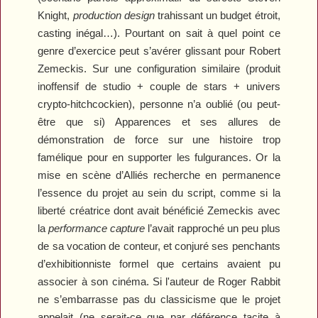
Knight,
production design
trahissant un budget étroit,
casting inégal…). Pourtant on sait à quel point ce
genre d’exercice peut s’avérer glissant pour Robert
Zemeckis. Sur une configuration similaire (produit
inoffensif de studio + couple de stars + univers
crypto-hitchcockien), personne n’a oublié (ou peut-
être que si)
Apparences
et ses allures de
démonstration de force sur une histoire trop
famélique pour en supporter les fulgurances. Or la
mise en scène d’
Alliés
recherche en permanence
l’essence du projet au sein du script, comme si la
liberté créatrice dont avait bénéficié Zemeckis avec
la
performance capture
l’avait rapproché un peu plus
de sa vocation de conteur, et conjuré ses penchants
d’exhibitionniste formel que certains avaient pu
associer à son cinéma. Si l'auteur de
Roger Rabbit
ne s’embarrasse pas du classicisme que le projet
appelait (ne serait-ce que par déférence tacite à