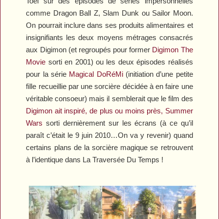
Toei sur des épisodes de séries impersonnelles
comme
Dragon
Ball
Z
,
Slam
Dunk
ou
Sailor
Moon
.
On pourrait inclure dans ses produits alimentaires et
insignifiants les deux moyens métrages consacrés
aux
Digimon
(et regroupés pour former
Digimon
The
Movie
sorti en 2001) ou les deux épisodes réalisés
pour la série
Magical
DoRéMi
(initiation d’une petite
fille recueillie par une sorcière décidée à en faire une
véritable consoeur) mais il semblerait que le film des
Digimon ait inspiré, de plus ou moins près,
Summer
Wars
sorti dernièrement sur les écrans (à ce qu’il
paraît c’était le 9 juin 2010…On va y revenir) quand
certains plans de la sorcière magique se retrouvent
à l’identique dans
La Traversée Du Temps
!