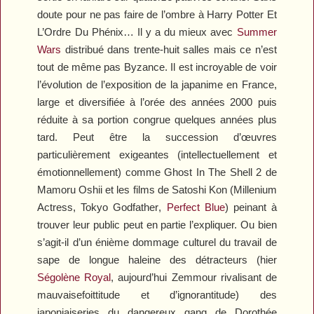
doute pour ne pas faire de l’ombre à
Harry Potter Et
L’Ordre Du Phénix
… Il y a du mieux avec
Summer
Wars
distribué dans trente-huit salles mais ce n’est
tout de même pas Byzance. Il est incroyable de voir
l’évolution de l’exposition de la japanime en France,
large et diversifiée à l’orée des années 2000 puis
réduite à sa portion congrue quelques années plus
tard. Peut être la succession d’œuvres
particulièrement exigeantes (intellectuellement et
émotionnellement) comme
Ghost In The Shell 2
de
Mamoru Oshii et les films de Satoshi Kon (
Millenium
Actress
,
Tokyo
Godfather
,
Perfect
Blue
) peinant à
trouver leur public peut en partie l’expliquer. Ou bien
s’agit-il d’un énième dommage culturel du travail de
sape de longue haleine des détracteurs (hier
Ségolène Royal
, aujourd’hui Zemmour rivalisant de
mauvaisefoittitude et d’ignorantitude) des
japoniaiseries du dangereux gang de Dorothée