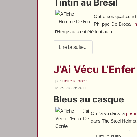
Tintin au Brésil
Outre ses qualités in
Philippe De Broca,
I
d’Hergé auraient été tout autre.
Lire la suite...
J'Ai Vécu L'Enfe
par
Pierre Remacle
le 25 octobre 2011
Bleus au casque
On l'a vu dans la
premi
dans
The Steel Helmet
Lire la suite...