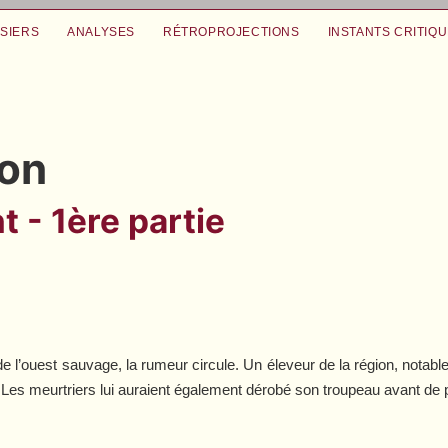
SIERS
ANALYSES
RÉTROPROJECTIONS
INSTANTS CRITIQ
ion
t - 1ère partie
n
 de l’ouest sauvage, la rumeur circule. Un éleveur de la région, notab
. Les meurtriers lui auraient également dérobé son troupeau avant de p