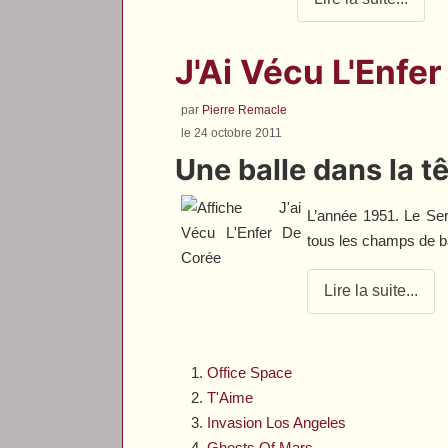
J'Ai Vécu L'Enfer
par
Pierre Remacle
le 24 octobre 2011
Une balle dans la t
L’année 1951. Le Ser
tous les champs de ba
Lire la suite...
Office Space
T'Aime
Invasion Los Angeles
Ghosts Of Mars