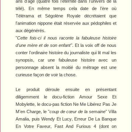
ans d'âge (quatre fois l'éternité dans l'univers de la
télé). En même temps cela date de l'ère où
Télérama
et Ségolène Royale décrétaient que
l'animation nippone était réservée aux pédophiles et
aux dégénérés.
"
Cette fois-ci il nous raconte la fabuleuse histoire
d'une mère et de son enfant
". Et la voix off de nous
conter l'ordinaire histoire du journaliste qui lit mal les
synopsis, car une fabuleuse histoire avec un
personnage absent la moitié du métrage est une
curieuse façon de voir la chose.
Le produit déroule ensuite en présentant
diligemment le docu-fiction
Amour Sexe Et
Mobylette
, le docu-pas fiction
Ne Me Libérez Pas Je
M'en Charge
, le "
coup de cœur de la semaine
"
Villa
Amalia
, puis
Wendy Et Lucy
,
Erreur De La Banque
En Votre Faveur
,
Fast And Furious 4
(dont on