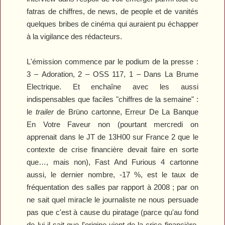
fatras de chiffres, de news, de people et de vanités
quelques bribes de cinéma qui auraient pu échapper
à la vigilance des rédacteurs.
L'émission commence par le podium de la presse :
3 –
Adoration
, 2 –
OSS 117
, 1 –
Dans La Brume
Electrique
. Et enchaîne avec les aussi
indispensables que faciles "chiffres de la semaine" :
le
trailer
de
Brüno
cartonne,
Erreur De La Banque
En Votre Faveur
non (pourtant mercredi on
apprenait dans le JT de 13H00 sur France 2 que le
contexte de crise financière devait faire en sorte
que…, mais non),
Fast And Furious 4
cartonne
aussi, le dernier nombre, -17 %, est le taux de
fréquentation des salles par rapport à 2008 ; par on
ne sait quel miracle le journaliste ne nous persuade
pas que c'est à cause du piratage (parce qu'au fond
de lui il sait que l'origine vient de la crise financière,