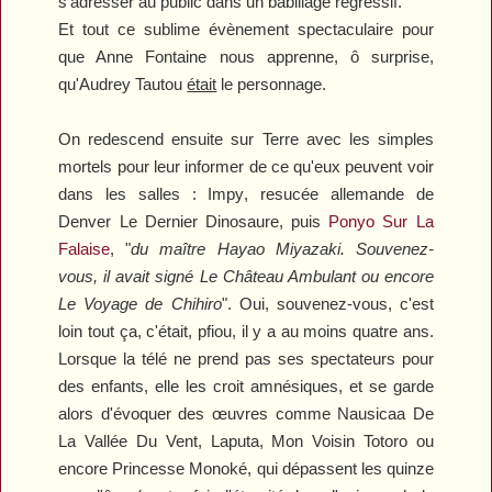
s'adresser au public dans un babillage régressif.
Et tout ce sublime évènement spectaculaire pour
que Anne Fontaine nous apprenne, ô surprise,
qu'Audrey Tautou
était
le personnage.
On redescend ensuite sur Terre avec les simples
mortels pour leur informer de ce qu'eux peuvent voir
dans les salles :
Impy
, resucée allemande de
Denver Le Dernier Dinosaure
, puis
Ponyo Sur La
Falaise
, "
du maître Hayao Miyazaki. Souvenez-
vous, il avait signé
Le Château Ambulant
ou encore
Le Voyage de Chihiro
". Oui, souvenez-vous, c'est
loin tout ça, c'était, pfiou, il y a au moins quatre ans.
Lorsque la télé ne prend pas ses spectateurs pour
des enfants, elle les croit amnésiques, et se garde
alors d'évoquer des œuvres comme
Nausicaa De
La Vallée Du Vent
,
Laputa
,
Mon Voisin Totoro
ou
encore
Princesse Monoké
, qui dépassent les quinze