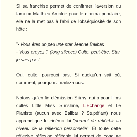
Si sa franchise permet de confirmer l'aversion du
fameux Matthieu Amalric pour le cinéma populaire,
elle ne la met pas à l'abri de l'obséquiosité de son
hôte :
"
- Vous êtes un peu une star Jeanne Balibar.
- Vous croyez ? (long silence) Culte, peut-être. Star,
je sais pas
."
Oui, culte, pourquoi pas. Si quelqu'un sait où,
comment, pourquoi : mailez-nous.
Notons qu'en fin d'émission Sliimy, qui a pour films
cultes
Little Miss Sunshine
,
L'Echange
et
Le
Pianiste
(aucun avec Balibar ? Stupéfiant) nous
apprend que le cinéma lui "
permet de réfléchir au
niveau de la réflexion personnelle
". Et toute cette
réflexive réflexion réfléchie lui permet de conclure