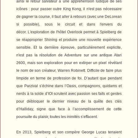
ainsi le retour salvateur à une appréhension ludique de ses
icônes : pour passer outre King Kong, il n'est pas nécessaire
de gagner la course, il faut aller à rebours (avec une DeLorean
si possible), sous le circuit et dans l'envers du
décor.
L'exploration de l'hôtel Overlook permet à Spielberg de
se réapproprier
Shining
et produire une nouvelle expérience
sensible.
Et la dernière épreuve, particulièrement explicite,
n'est pas la résolution de
Adventure
sur une antique Atari
2600, mais son exploration pour en extirper un pixel révélant
le nom de son créateur,
Warren Robinett. Difficile de faire plus
limpide en terme de profession de foi.
D’autant que pendant
que Parzival s’échine dans l’Oasis, compagnons, quidams et
nerds à la solde d’IOI scrutent avec passion ses faits et gestes
pour débloquer le dernier niveau de la quête des clés
d’Halliday, signe que face à l’accomplissement de cette
poursuite du plaisir, toutes les inimités s’effacent.
En 2013, Spielberg et son compère George Lucas tenaient