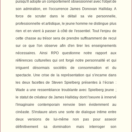
puisqu'il adopte un comportement obsessionnel avec l'objet de
son admiration, en l'occurrence James Donovan Halliday. A
force de scruter dans le détail sa vie personnelle,
professionnelle et artistique, le jeune homme ne distingue plus
rien et en vient à passer à côté de l'essentiel. Tout l'enjeu de
cette chasse au trésor sera de prendre suffisamment de recul
sur ce que l'on observe afin d'en tirer les enseignements
nécessaires.
Ainsi
RPO
questionne notre rapport aux
références culturelles qui ont forgé notre personnalité et qui
irriguent désormais sociétés de consommation et du
spectacle.
Une crise de la représentation qui s’incarne dans
les deux facettes de Steven Spielberg présentes à l’écran :
Wade a une ressemblance troublante avec Spielberg jeune ;
le statut de créateur de James Halliday dont l'oeuvre à innervé
l'imaginaire contemporain renvoie bien évidemment au
cinéaste.
S'instaure alors une sorte de dialogue intime entre
deux versions de lui-même non pas pour asseoir
définitivement sa domination mais interroger son