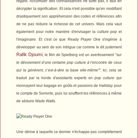
regard. Accumuler des connaissances ne suffit pas, il faut en
décrypter la signification. Et cela n'est possible qu'en modifiant
drastiquement son appréhension des codes et références afin
de ne pas réduire la richesse de cet univers.
Mais cela vaut
également pour notre manière d'envisager la culture pop et
l'imaginaire.
Et c'est ce que
Ready Player One
s'ingénie à
développer au sein de son intrigue car comme le dit justement
Rafik Djoumi
, le film de Spielberg est un avertissement "
sur
le dévoiement d’une certaine pop culture à l’encontre de ceux
qui la génèrent, c’est-à-dire la base elle-même"
". Ici, cela se
traduit par la horde d'assistants experts en
pop culture
qui
monnayent leur bagage en goûts et passions de Halliday pour
le compte de Sorrento, puis lui soufflent les références à même
de séduire Wade Watts.
Une dérive à laquelle ce dernier n'échappe pas complètement