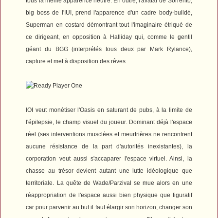
tous la même apparence neutre.
En outre, l'avatar de Sorrento,
big boss de l'IUI, prend l'apparence d'un cadre body-buildé,
Superman en costard démontrant tout l'imaginaire étriqué de
ce dirigeant, en opposition à Halliday qui, comme le gentil
géant du
BGG
(interprétés tous deux par Mark Rylance),
capture et met à disposition des rêves.
IOI veut monétiser l'Oasis en saturant de pubs, à la limite de
l'épilepsie, le champ visuel du joueur. Dominant déjà l'espace
réel (ses interventions musclées et meurtrières ne rencontrent
aucune résistance de la part d'autorités inexistantes), la
corporation veut aussi s'accaparer l'espace virtuel. Ainsi, la
chasse au trésor devient autant une lutte idéologique que
territoriale.
La quête de Wade/Parzival se mue alors en une
réappropriation de l'espace aussi bien physique que figuratif
car pour parvenir au but il faut élargir son horizon, changer son