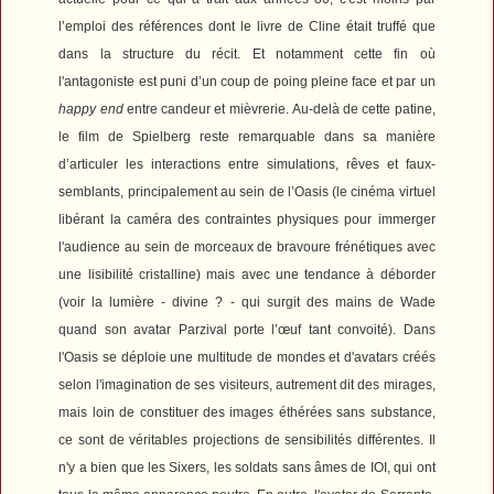
l’emploi des références dont le livre de Cline était truffé que
dans la structure du récit. Et notamment cette fin où
l'antagoniste est puni d’un coup de poing pleine face et par un
happy end
entre candeur et mièvrerie.
Au-delà de cette patine,
le film de Spielberg reste remarquable dans sa manière
d’articuler les interactions entre simulations, rêves et faux-
semblants, principalement au sein de l’Oasis (le cinéma virtuel
libérant la caméra des contraintes physiques pour immerger
l'audience au sein de morceaux de bravoure frénétiques avec
une lisibilité cristalline) mais avec une tendance à déborder
(voir la lumière - divine ? - qui surgit des mains de Wade
quand son avatar Parzival porte l’œuf tant convoité). Dans
l'
Oasis se déploie une multitude de mondes et d'avatars créés
selon l'imagination de ses visiteurs, autrement dit des mirages,
mais loin de constituer des images éthérées sans substance,
ce sont de véritables projections de sensibilités différentes. Il
n'y a bien que les Sixers, les soldats sans âmes de IOI, qui ont