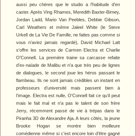
aussi peu chères que le studio a l’habitude d’en
caster. Après Ving Rhames, Meredith Baxter-Birney,
Jordan Ladd, Mario Van Peebles, Debbie Gibson,
Carl Weathers et même Jaleel White (le Steve
Urkell de
La Vie De Famille
, ne faites pas comme si
vous n’aviez jamais regardé), David Michael Latt
s’offre les services de Carmen Electra et Charlie
O’Connell. La première traine sa carcasse refaite
d’ex-naïade de Malibu et n’a que très peu de lignes
de dialogues, le second joue les héros passant le
flambeau. Ils ne sont jamais crédibles un instant en
professeurs d’université mais passent bien à
l’image. Electra est nulle, O’Connell fait ce qu’il peut
mais le fait mal et n’a pas le talent de son frère
Jerry, récemment passé de vie à trépas dans le
Piranha 3D
de Alexandre Aja. A leurs côtés, la jeune
Brooke Hogan se montre bien meilleure
comédienne même si c’est encore loin d’être gagné