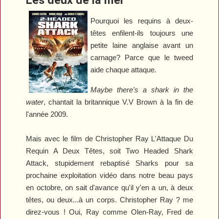
Pourquoi les requins à deux-
têtes enfilent-ils toujours une
petite laine anglaise avant un
carnage? Parce que le tweed
aide chaque attaque.
Maybe there's a shark in the
water
, chantait la britannique V.V Brown à la fin de
l'année 2009.
Mais avec le film de Christopher Ray
L'Attaque Du
Requin A Deux Têtes
, soit
Two Headed Shark
Attack
, stupidement rebaptisé
Sharks
pour sa
prochaine exploitation vidéo dans notre beau pays
en octobre, on sait d'avance qu'il y'en a un, à deux
têtes, ou deux...à un corps. Christopher Ray ? me
direz-vous ! Oui, Ray comme Olen-Ray, Fred de