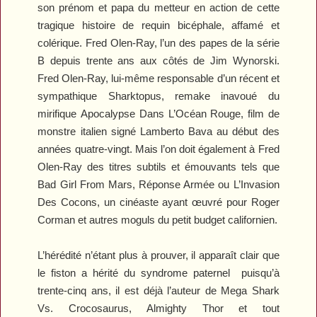
son prénom et papa du metteur en action de cette
tragique histoire de requin bicéphale, affamé et
colérique. Fred Olen-Ray, l’un des papes de la série
B depuis trente ans aux côtés de Jim Wynorski.
Fred Olen-Ray, lui-même responsable d’un récent et
sympathique
Sharktopus
, remake inavoué du
mirifique
Apocalypse Dans L’Océan Rouge
, film de
monstre italien signé Lamberto Bava au début des
années quatre-vingt. Mais l’on doit également à Fred
Olen-Ray des titres subtils et émouvants tels que
Bad Girl From Mars
,
Réponse Armée
ou
L’Invasion
Des Cocons
, un cinéaste ayant œuvré pour Roger
Corman et autres moguls du petit budget californien.
L’hérédité n’étant plus à prouver, il apparaît clair que
le fiston a hérité du syndrome paternel puisqu’à
trente-cinq ans, il est déjà l’auteur de
Mega Shark
Vs. Crocosaurus
,
Almighty Thor
et tout