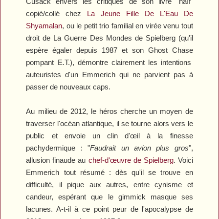
Cusack envers les critiques de son livre "naïf"
copié/collé chez
La Jeune Fille De L'Eau
De
Shyamalan
, ou le petit trio familial en virée venu tout
droit de
La Guerre Des Mondes
de Spielberg (qu'il
espère égaler depuis 1987 et son
Ghost Chase
pompant
E.T.
), démontre clairement les intentions
auteuristes d'un Emmerich qui ne parvient pas à
passer de nouveaux caps.
Au milieu de
2012
, le héros cherche un moyen de
traverser l'océan atlantique, il se tourne alors vers le
public et envoie un clin d'œil à la finesse
pachydermique : "
Faudrait un avion plus gros
",
allusion finaude au
chef-d'œuvre de Spielberg
. Voici
Emmerich tout résumé : dès qu'il se trouve en
difficulté, il pique aux autres, entre cynisme et
candeur, espérant que le gimmick masque ses
lacunes. A-t-il à ce point peur de l'apocalypse de