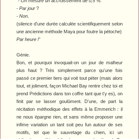
"-
On mesure un accroissement de 0,5 %
.
-
Par jour
?
-
Non
.
(silence d'une durée calculée scientifiquement selon
une ancienne méthode Maya pour foutre la pétoche)
Par heure !
"
Génie.
Bon, et pourquoi invoquait-on un jour de malheur
plus haut ? Très simplement parce qu'une fois
passé ce premier tiers qui voit tout péter (mais alors
tout, et joliment, façon Michael Bay rentre chez toi et
prend
Prédictions
dans ton coffre tant que t'y es), on
finit par se lasser goulûment. D'une, de part la
récitation méthodique des effets à la Emmerich : il
ne nous épargne rien, et sans même proposer une
infime variation un tant soit peu fun autour de ses
motifs, tel que le sauvetage du chien, ici un