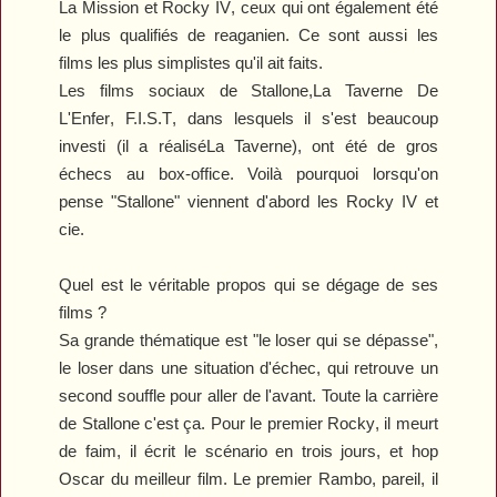
La Mission
et
Rocky IV
, ceux qui ont également été
le plus qualifiés de reaganien. Ce sont aussi les
films les plus simplistes qu'il ait faits.
Les films sociaux de Stallone,
La Taverne De
L'Enfer
,
F.I.S.T
, dans lesquels il s'est beaucoup
investi (il a réalisé
La Taverne
), ont été de gros
échecs au box-office. Voilà pourquoi lorsqu'on
pense "Stallone" viennent d'abord les
Rocky IV
et
cie.
Quel est le véritable propos qui se dégage de ses
films ?
Sa grande thématique est "le loser qui se dépasse",
le loser dans une situation d'échec, qui retrouve un
second souffle pour aller de l'avant. Toute la carrière
de Stallone c'est ça. Pour le premier
Rocky
, il meurt
de faim, il écrit le scénario en trois jours, et hop
Oscar du meilleur film. Le premier
Rambo
, pareil, il