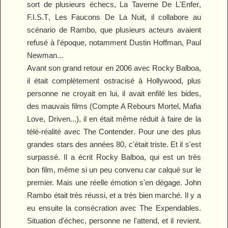
sort de plusieurs échecs,
La Taverne De L'Enfer
,
F.I.S.T
,
Les Faucons De La Nuit
, il collabore au
scénario de
Rambo
, que plusieurs acteurs avaient
refusé à l'époque, notamment Dustin Hoffman, Paul
Newman...
Avant son grand retour en 2006 avec
Rocky Balboa
,
il était complètement ostracisé à Hollywood, plus
personne ne croyait en lui, il avait enfilé les bides,
des mauvais films (
Compte A Rebours Mortel
,
Mafia
Love
,
Driven
...), il en était même réduit à faire de la
télé-réalité avec
The Contender
. Pour une des plus
grandes stars des années 80, c'était triste. Et il s'est
surpassé. Il a écrit
Rocky Balboa
, qui est un très
bon film, même si un peu convenu car calqué sur le
premier. Mais une réelle émotion s'en dégage.
John
Rambo
était très réussi, et a très bien marché. Il y a
eu ensuite la consécration avec
The Expendables
.
Situation d'échec, personne ne l'attend, et il revient.