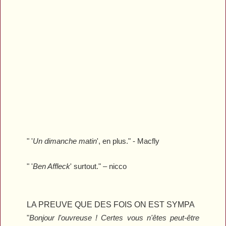
" '
Un dimanche matin
', en plus." - Macfly
" '
Ben Affleck
' surtout." – nicco
LA PREUVE QUE DES FOIS ON EST SYMPA
"
Bonjour l'ouvreuse ! Certes vous n'êtes peut-être