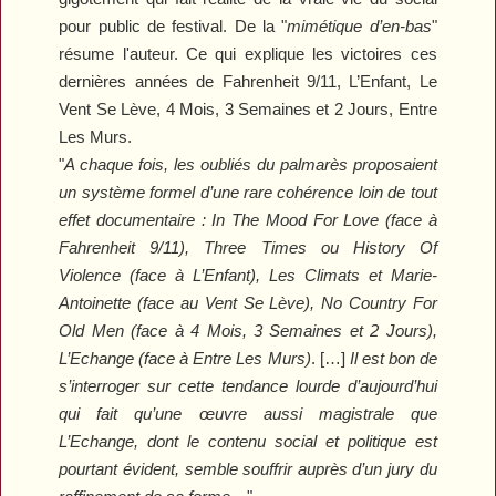
pour public de festival. De la "
mimétique d’en-bas
"
résume l'auteur. Ce qui explique les victoires ces
dernières années de
Fahrenheit 9/11
,
L’Enfant
,
Le
Vent Se Lève
,
4 Mois, 3 Semaines et 2 Jours
,
Entre
Les Murs
.
"
A chaque fois, les oubliés du palmarès proposaient
un système formel d’une rare cohérence loin de tout
effet documentaire :
In The Mood For Love
(face à
Fahrenheit 9/11
),
Three Times
ou
History Of
Violence
(face à
L’Enfant
),
Les Climats
et
Marie-
Antoinette
(face au
Vent Se Lève
),
No Country For
Old Men
(face à
4 Mois, 3 Semaines et 2 Jours
),
L’Echange
(face à
Entre Les Murs
)
. […]
Il est bon de
s’interroger sur cette tendance lourde d’aujourd’hui
qui fait qu’une œuvre aussi magistrale que
L’Echange
, dont le contenu social et politique est
pourtant évident, semble souffrir auprès d’un jury du