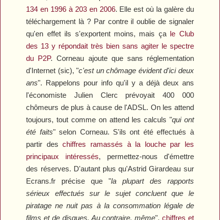
134 en 1996 à 203 en 2006
. Elle est où la galère du
téléchargement là ? Par contre il oublie de signaler
qu'en effet ils s'exportent moins, mais ça
le Club
des 13 y répondait très bien sans agiter le spectre
du P2P
. Corneau ajoute que sans réglementation
d'Internet (sic), "
c'est un chômage évident d'ici deux
ans
". Rappelons pour info qu'il y a déjà deux ans
l'économiste Julien Clerc prévoyait 400 000
chômeurs de plus à cause de l'ADSL. On les attend
toujours, tout comme on attend les calculs "
qui ont
été faits
" selon Corneau. S'ils ont été effectués à
partir des
chiffres ramassés à la louche par les
principaux intéressés
, permettez-nous d'émettre
des réserves. D'autant plus qu'Astrid Girardeau sur
Ecrans.fr
précise que "
la plupart des rapports
sérieux effectués sur le sujet concluent que le
piratage ne nuit pas à la consommation légale de
films et de disques. Au contraire, même
",
chiffres et