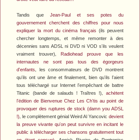
Tandis que
Jean-Paul et ses potes du
gouvernement cherchent des chiffres pour nous
expliquer la mort du cinéma français
(ils peuvent
chercher longtemps, et même remonter à des
décennies sans ADSL ni DVD ni VOD s'ils veulent
vraiment trouver),
Radiohead prouve que les
internautes ne sont pas tous des égorgeurs
d'enfants
, les consommateurs de DVD montrent
qu'ils ont une âme et finalement, bien qu'ils l'aient
tous téléchargé sur Internet l'empêchant de battre
Titanic
(bande de salauds ! Traîtres !),
achètent
l'édition de
Bienvenue Chez Les Ch'tis
au point de
provoquer des ruptures de stock (damn you ADSL
!)
, le complètement génial Weird Al Yancovic
devient
la preuve vivante qu'on peut survivre en incitant le
public à télécharger ses chansons gratuitement tout
en étant censuré
, Annick Rivoire de
Poptronics