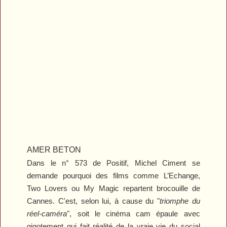
AMER BETON
Dans le n° 573 de
Positif
, Michel Ciment se
demande pourquoi des films comme
L’Echange
,
Two Lovers
ou
My Magic
repartent brocouille de
Cannes. C'est, selon lui, à cause du "
triomphe du
réel-caméra
", soit le cinéma cam épaule avec
gigotement qui fait réalité de la vraie vie du social