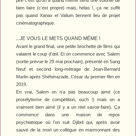
pire c'est qu'on a quand même senti une volonté de
bien faire (c'est propre) mais, hélas !, ça ne suffit
pas quand Xanax et Valium tiennent lieu de projet
cinématographique.
...JE VOUS LE METS QUAND MÊME !
Avant le grand final, une petite brochette de films qui
valaient le coup d'œil. Et on commence avec
Salem
(sortie prévue le 29 mai prochain), présenté en Sang
Neuf et second long-métrage de Jean-Bernard
Marlin après
Shéhérazade
, César du premier film en
2019.
En vrai,
Salem
on n'a pas beaucoup aimé (ce
prosélytisme de compétition, ouch !) mais on a
vraiment bien aimé (il y a un réel savoir-faire). Ça
commence dans une maison de repos
psychiatrique où l'on suit Djibril qui, après avoir
sauvé de la mort un collègue en marmonnant des