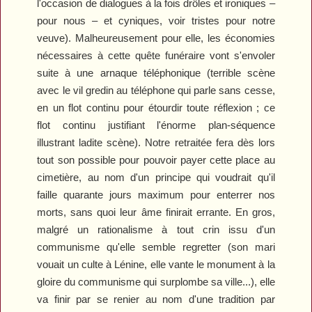
l'occasion de dialogues à la fois drôles et ironiques –
pour nous – et cyniques, voir tristes pour notre
veuve). Malheureusement pour elle, les économies
nécessaires à cette quête funéraire vont s'envoler
suite à une arnaque téléphonique (terrible scène
avec le vil gredin au téléphone qui parle sans cesse,
en un flot continu pour étourdir toute réflexion ; ce
flot continu justifiant l'énorme plan-séquence
illustrant ladite scène). Notre retraitée fera dès lors
tout son possible pour pouvoir payer cette place au
cimetière, au nom d'un principe qui voudrait qu'il
faille quarante jours maximum pour enterrer nos
morts, sans quoi leur âme finirait errante. En gros,
malgré un rationalisme à tout crin issu d'un
communisme qu'elle semble regretter (son mari
vouait un culte à Lénine, elle vante le monument à la
gloire du communisme qui surplombe sa ville...), elle
va finir par se renier au nom d'une tradition par