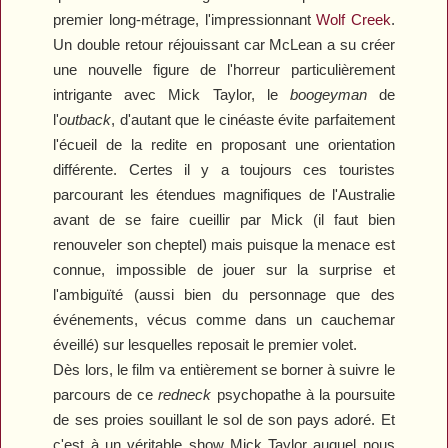
premier long-métrage, l'impressionnant
Wolf Creek
.
Un double retour réjouissant car McLean a su créer
une nouvelle figure de l'horreur particulièrement
intrigante avec Mick Taylor, le
boogeyman
de
l'
outback
, d'autant que le cinéaste évite parfaitement
l'écueil de la redite en proposant une orientation
différente. Certes il y a toujours ces touristes
parcourant les étendues magnifiques de l'Australie
avant de se faire cueillir par Mick (il faut bien
renouveler son cheptel) mais puisque la menace est
connue, impossible de jouer sur la surprise et
l'ambiguïté (aussi bien du personnage que des
événements, vécus comme dans un cauchemar
éveillé) sur lesquelles reposait le premier volet.
Dès lors, le film va entièrement se borner à suivre le
parcours de ce
redneck
psychopathe à la poursuite
de ses proies souillant le sol de son pays adoré. Et
c'est à un véritable show Mick Taylor auquel nous