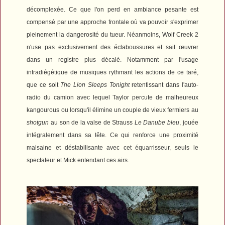
décomplexée. Ce que l'on perd en ambiance pesante est
compensé par une approche frontale où va pouvoir s'exprimer
pleinement la dangerosité du tueur. Néanmoins,
Wolf Creek 2
n'use pas exclusivement des éclaboussures et sait œuvrer
dans un registre plus décalé. Notamment par l'usage
intradiégétique de musiques rythmant les actions de ce taré,
que ce soit
The Lion Sleeps Tonight
retentissant dans l'auto-
radio du camion avec lequel Taylor percute de malheureux
kangourous ou lorsqu'il élimine un couple de vieux fermiers au
shotgun
au son de la valse de Strauss
Le Danube bleu
, jouée
intégralement dans sa tête. Ce qui renforce une proximité
malsaine et déstabilisante avec cet équarrisseur, seuls le
spectateur et Mick entendant ces airs.