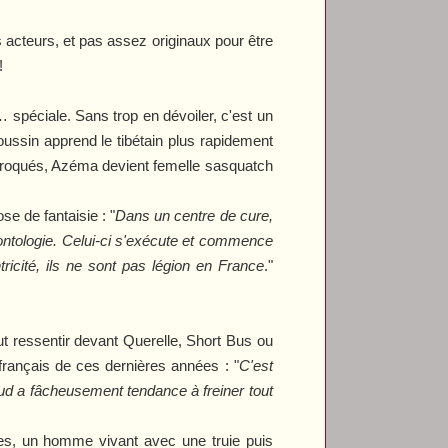
s acteurs, et pas assez originaux pour être
!
 spéciale. Sans trop en dévoiler, c'est un
ussin apprend le tibétain plus rapidement
défroqués, Azéma devient femelle sasquatch
e de fantaisie : "
Dans un centre de cure,
éontologie. Celui-ci s'exécute et commence
ricité, ils ne sont pas légion en France
."
ut ressentir devant
Querelle
,
Short Bus
ou
 français de ces dernières années : "
C'est
aud a fâcheusement tendance à freiner tout
es, un homme vivant avec une truie puis