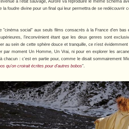
Revenue à l'état sauvage, Aurore va reproduire le même schéma ave
n de la foudre divine pour un final qui leur permettra de se redécouv
 de "cinéma social" aux seuls films consacrés à la France d'en bas e
 supérieures, l'inconvénient étant que les deux genres sont exclus
luer au sein de cette sphère douce et tranquille, ce n'est évidemment p
ser par moment
Un Homme, Un Vrai
, ni pour en explorer les arcan
t à chacun : c'est en partie pour, comme le disait sommairement Mic
os qu'on croirait écrites pour d'autres bobos
".