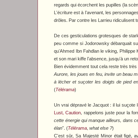
regards qui écorchent les pupilles (la scèn
L'écriture est à l'avenant, les personnage
drôles. Par contre les Larrieu ridiculisent 
De ces gesticulations grotesques de starl
peu comme si Jodorowsky débarquait sur u
qu'
Ahmed Ibn Fahdlan le viking, Philippe 
et son mari kiffe l'absence, jusqu'à un re
Bien évidemment tout cela reste très trè
Aurore, les joues en feu, invite un beau 
à lécher et suçoter les doigts de pied e
(
Télérama
)
Un vrai dépravé le Jacquot : il lui suçot
Lust, Caution
, rappelons juste pour la fo
cette énergie qui manque ailleurs, dans c
élan
". (
Télérama
,
what else ?
)
C'est sûr,
Sa Majesté Minor
était figé,