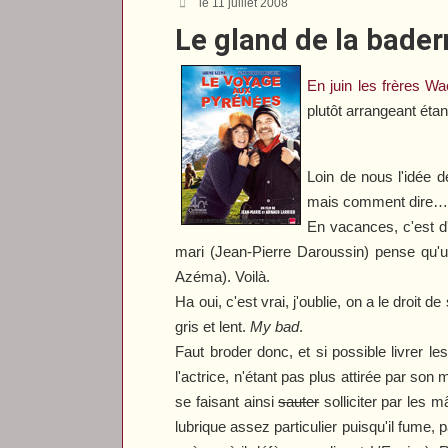
le 11 juillet 2008
Le gland de la bader
En juin les frères W
plutôt arrangeant éta
Loin de nous l'idée 
mais comment dire… i
En vacances, c'est d
mari (Jean-Pierre Daroussin) pense qu'
Azéma). Voilà.
Ha oui, c'est vrai, j'oublie, on a le droit
gris et lent.
My bad
.
Faut broder donc, et si possible livrer l
l'actrice, n'étant pas plus attirée par son
se faisant ainsi
sauter
solliciter par les 
lubrique assez particulier puisqu'il fume