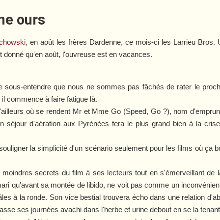
ne ours
achowski
, en août les frères Dardenne, ce mois-ci les Larrieu Bros. U
nt donné qu'en août, l'ouvreuse est en vacances.
de sous-entendre que nous ne sommes pas fâchés de rater le procha
l commence à faire fatigue là.
'ailleurs où se rendent Mr et Mme Go (Speed, Go ?), nom d'emprunt 
un séjour d'aération aux Pyrénées fera le plus grand bien à la c
 de souligner la simplicité d'un scénario seulement pour les films où ç
es moindres secrets du film à ses lecteurs tout en s'émerveillant de
 mari qu'avant sa montée de libido, ne voit pas comme un inconvénient l
mâles à la ronde. Son vice bestial trouvera écho dans une relation d'
, passe ses journées avachi dans l'herbe et urine debout en se la tena