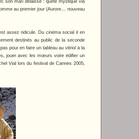
c son mari délaissé : quête mystique via
rir comme au premier jour (Aurore… nouveau
st assez ridicule. Du cinéma social il en
ivement destinés au public de la seconde
as pour en faire un tableau au vitriol à la
es, jouer avec les mœurs voire édifier un
hel Vial lors du festival de Cannes 2005,