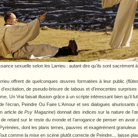
ssance sexuelle selon les Larrieu : autant dire qu'ils sont sacrément à
Larrieu offrent de quelconques œuvres formatées à leur public (fl
 d'excitation, de pseudo-brisure de tabous et d'innocentes surprises 
e, Un Vrai
faisait illusion grâce à un scripte intéressant bien qu'il 
de l'écran,
Peindre Ou Faire L'Amour
et ses dialogues ahurissants d
un article de
Psy Magazine
) donnait des indices sur la nature de l'
s de retard sur le reste du monde et l'arrogance de penser en avoir 
 Pyrénées
, dont les plans ternes, pauvres et exagérément granuleux 
 Tout comme la mise en scène plutôt correcte de
Peindre…
laisse pla