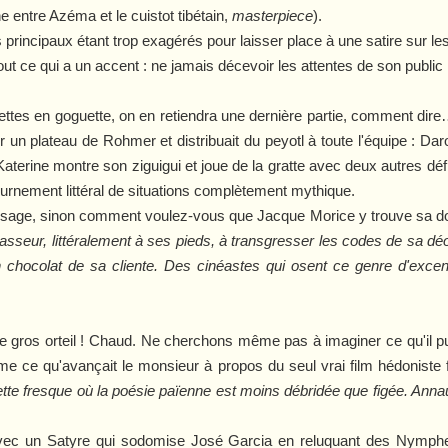
e entre Azéma et le cuistot tibétain,
masterpiece
).
s principaux étant trop exagérés pour laisser place à une satire sur le
tout ce qui a un accent : ne jamais décevoir les attentes de son public 
ettes en goguette, on en retiendra une dernière partie, comment dire…
n plateau de Rohmer et distribuait du peyotl à toute l'équipe : Daro
Katerine montre son ziguigui et joue de la gratte avec deux autres 
tournement littéral de situations complètement mythique.
s sage, sinon comment voulez-vous que Jacque Morice y trouve sa dos
masseur, littéralement à ses pieds, à transgresser les codes de sa d
n chocolat de sa cliente. Des cinéastes qui osent ce genre d'excent
e le gros orteil ! Chaud. Ne cherchons même pas à imaginer ce qu'il p
rme ce qu'avançait le monsieur à propos du seul vrai film hédoniste
ette fresque où la poésie païenne est moins débridée que figée. Ann
 avec un Satyre qui sodomise José Garcia en reluquant des Nymph