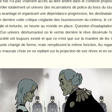
e fois n’a pas vraiment accès au libre arbitre dans le contexte propo
rôler totalement un univers (les incarnations de police du boss du stu
son avantage et organisant une dépendance progressive, les destinatai
 derrière cette critique cinglante des businessmen du cinéma, le ci
agile et torturée, se heurte au monde en place. Question d'inadapta
'un univers déshumanisé où le vernis derrière le rêve dissimule l'
été ont toujours existé et que ce n'est que sur la manière de les tr
uste changé de forme, mais remplissent la même fonction. Au regar
s mauvais choix en se repliant sur la projection de ses rêves et en s