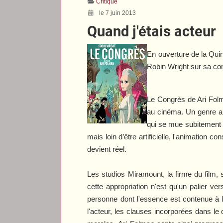
Critique
le 7 juin 2013
Quand j'étais acteur
En ouverture de la Quin
Robin Wright sur sa con
Le Congrès
de Ari Folm
au cinéma. Un genre 
qui se mue subitement e
mais loin d’être artificielle, l'animation
devient réel.
Les studios Miramount, la firme du film, s
cette appropriation n'est qu'un palier vers
personne dont l'essence est contenue à l'
l'acteur, les clauses incorporées dans le