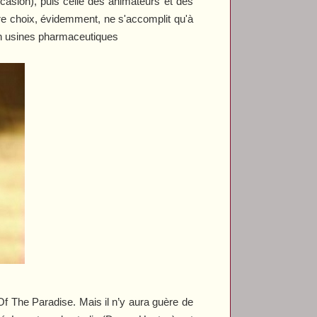
asion), puis celle des animateurs et des
bre choix, évidemment, ne s'accomplit qu'à
n en usines pharmaceutiques
f The Paradise
. Mais il n’y aura guère de