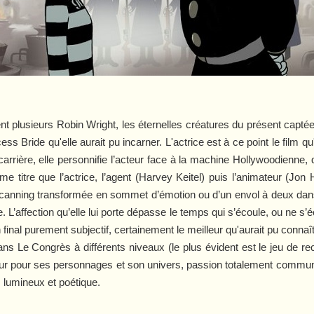
t plusieurs Robin Wright, les éternelles créatures du présent captée
cess Bride
qu'elle aurait pu incarner. L'actrice est à ce point le film qu
sa carrière, elle personnifie l’acteur face à la machine Hollywoodienne
me titre que l’actrice, l’agent (Harvey Keitel) puis l’animateur (Jo
scanning transformée en sommet d’émotion ou d’un envol à deux dan
e. L’affection qu’elle lui porte dépasse le temps qui s’écoule, ou ne s’é
inal purement subjectif, certainement le meilleur qu'aurait pu connaîtr
dans
Le Congrès
à différents niveaux (le plus évident est le jeu de 
ur pour ses personnages et son univers, passion totalement commun
m lumineux et poétique.