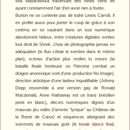
Mia Wasikowska traversant des fonds verts en
ayant constamment l’air d’en avoir rien à foutre.
Burton ne se contente pas de trahir Lewis Carroll. Il
en profite aussi pour porter le coup de grâce à son
cinéma en se vautrant dans un tout numérique
absolument hideux, entre créatures digitales sorties
tout droit de
Shrek
, choix de photographie jamais en
adéquation (le fluo côtoie le sombre dans le même
plan), scènes d’action plus molles tu meurs (la
bataille finale honteuse où l’héroïne combat un
dragon anorexique sorti d’une production Nu Image),
direction artistique d’une laideur inqualifiable (Johnny
Depp ressemble à une version gay de Ronald
Macdonald, Anne Hathaway est un trans brésilien
peint en blanc), décors numériques dignes d’un
mauvais jeu vidéo (l’arrivée "lyrique" au Château de
la Reine de Cœur) et séquences atteignant des
sommets de mauvais goût (le
break dance final
,