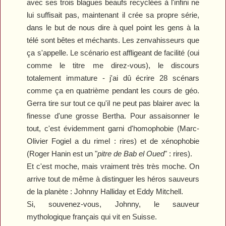
avec ses trois blagues beaufs recyclées à l'infini ne
lui suffisait pas, maintenant il crée sa propre série,
dans le but de nous dire à quel point les gens à la
télé sont bêtes et méchants.
Les zenvahisseurs
que
ça s'appelle. Le scénario est affligeant de facilité (oui
comme le titre me direz-vous), le discours
totalement immature - j'ai dû écrire 28 scénars
comme ça en quatrième pendant les cours de géo.
Gerra tire sur tout ce qu'il ne peut pas blairer avec la
finesse d'une grosse Bertha. Pour assaisonner le
tout, c'est évidemment garni d'homophobie (Marc-
Olivier Fogiel a du rimel : rires) et de xénophobie
(Roger Hanin est un "
pitre de Bab el Oued
" : rires).
Et c'est moche, mais vraiment très très moche. On
arrive tout de même à distinguer les héros sauveurs
de la planète : Johnny Halliday et Eddy Mitchell.
Si, souvenez-vous, Johnny, le sauveur
mythologique français qui vit en Suisse.