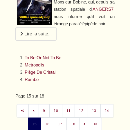
Monsieur Bobine, qui, depuis sa
station spatiale d'
ANGERS7
,
nous informe qu'il voit un
étrange parallélépipède noir.
Lire la suite...
To Be Or Not To Be
Metropolis
Piège De Cristal
Rambo
Page 15 sur 18
9
10
11
12
13
14
15
16
17
18