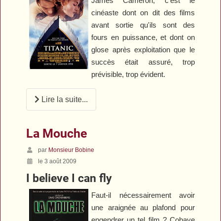
James Cameron, c'est le
cinéaste dont on dit des films
avant sortie qu'ils sont des
fours en puissance, et dont on
glose après exploitation que le
succès était assuré, trop
prévisible, trop évident.
Lire la suite...
La Mouche
par
Monsieur Bobine
le 3 août 2009
I believe I can fly
Faut-il nécessairement avoir
une araignée au plafond pour
engendrer un tel film ? Cobaye