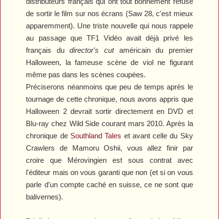
distributeurs français qui ont tout bonnement refusé
de sortir le film sur nos écrans (
Saw 28
, c'est mieux
apparemment). Une triste nouvelle qui nous rappele
au passage que TF1 Vidéo avait déjà privé les
français du
director's cut
américain du premier
Halloween
, la fameuse scène de viol ne figurant
même pas dans les scènes coupées.
Préciserons néanmoins que peu de temps après le
tournage de cette chronique, nous avons appris que
Halloween 2
devrait sortir directement en DVD et
Blu-ray chez Wild Side courant mars 2010. Après la
chronique de
Southland Tales
et avant celle du
Sky
Crawlers
de Mamoru Oshii, vous allez finir par
croire que Mérovingien est sous contrat avec
l'éditeur mais on vous garanti que non (et si on vous
parle d'un compte caché en suisse, ce ne sont que
balivernes).