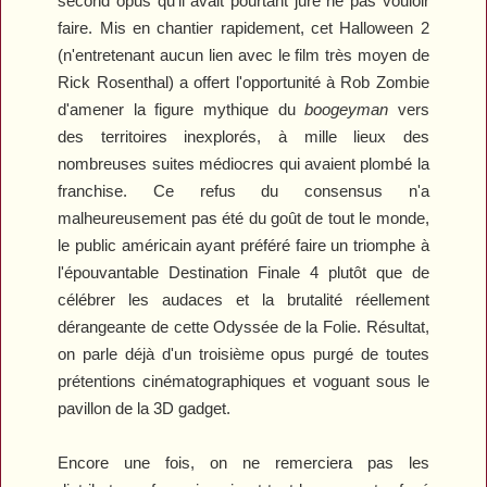
second opus qu'il avait pourtant juré ne pas vouloir
faire. Mis en chantier rapidement, cet
Halloween 2
(n'entretenant aucun lien avec le film très moyen de
Rick Rosenthal) a offert l'opportunité à Rob Zombie
d'amener la figure mythique du
boogeyman
vers
des territoires inexplorés, à mille lieux des
nombreuses suites médiocres qui avaient plombé la
franchise. Ce refus du consensus n'a
malheureusement pas été du goût de tout le monde,
le public américain ayant préféré faire un triomphe à
l'épouvantable
Destination Finale 4
plutôt que de
célébrer les audaces et la brutalité réellement
dérangeante de cette Odyssée de la Folie. Résultat,
on parle déjà d'un troisième opus purgé de toutes
prétentions cinématographiques et voguant sous le
pavillon de la 3D gadget.
Encore une fois, on ne remerciera pas les