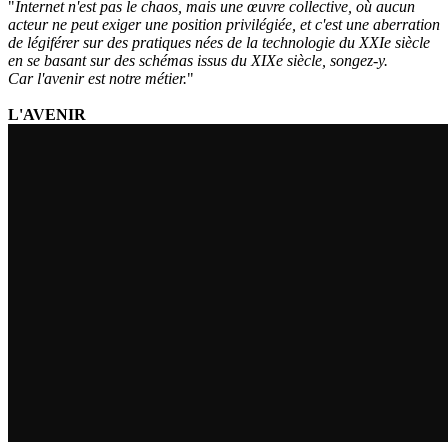
"
Internet n'est pas le chaos, mais une œuvre collective, où aucun
acteur ne peut exiger une position privilégiée, et c'est une aberration
de légiférer sur des pratiques nées de la technologie du XXIe siècle
en se basant sur des schémas issus du XIXe siècle, songez-y.
Car l'avenir est notre métier.
"
L'AVENIR