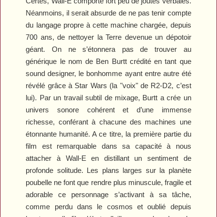
Certes,
Wall-E
comporte fort peu de joutes verbales.
Néanmoins, il serait absurde de ne pas tenir compte
du langage propre à cette machine chargée, depuis
700 ans, de nettoyer la Terre devenue un dépotoir
géant. On ne s’étonnera pas de trouver au
générique le nom de Ben Burtt crédité en tant que
sound designer, le bonhomme ayant entre autre été
révélé grâce à
Star Wars
(la "voix" de R2-D2, c’est
lui). Par un travail subtil de mixage, Burtt a crée un
univers sonore cohérent et d’une immense
richesse, conférant à chacune des machines une
étonnante humanité. A ce titre, la première partie du
film est remarquable dans sa capacité à nous
attacher à Wall-E en distillant un sentiment de
profonde solitude. Les plans larges sur la planète
poubelle ne font que rendre plus minuscule, fragile et
adorable ce personnage s’activant à sa tâche,
comme perdu dans le cosmos et oublié depuis