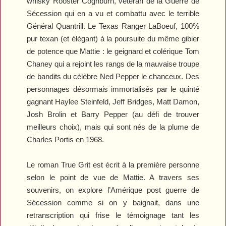
whisky Rooster Coghburn, vétéran de la Guerre de
Sécession qui en a vu et combattu avec le terrible
Général Quantrill. Le Texas Ranger LaBoeuf, 100%
pur texan (et élégant) à la poursuite du même gibier
de potence que Mattie : le geignard et colérique Tom
Chaney qui a rejoint les rangs de la mauvaise troupe
de bandits du célèbre Ned Pepper le chanceux. Des
personnages désormais immortalisés par le quinté
gagnant Haylee Steinfeld, Jeff Bridges, Matt Damon,
Josh Brolin et Barry Pepper (au défi de trouver
meilleurs choix), mais qui sont nés de la plume de
Charles Portis en 1968.
Le roman
True Grit
est écrit à la première personne
selon le point de vue de Mattie. A travers ses
souvenirs, on explore l’Amérique post guerre de
Sécession comme si on y baignait, dans une
retranscription qui frise le témoignage tant les