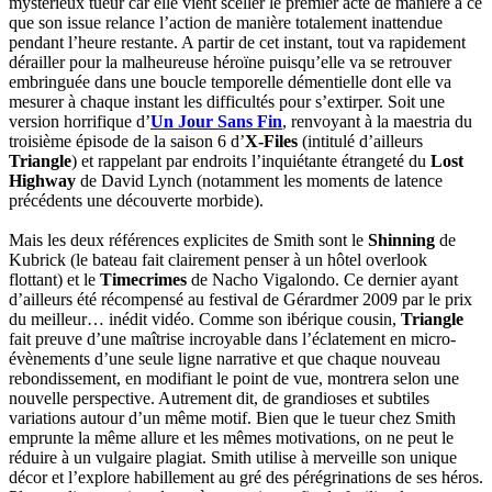
mystérieux tueur car elle vient sceller le premier acte de manière à ce
que son issue relance l’action de manière totalement inattendue
pendant l’heure restante. A partir de cet instant, tout va rapidement
dérailler pour la malheureuse héroïne puisqu’elle va se retrouver
embringuée dans une boucle temporelle démentielle dont elle va
mesurer à chaque instant les difficultés pour s’extirper. Soit une
version horrifique d’
Un Jour Sans Fin
, renvoyant à la maestria du
troisième épisode de la saison 6 d’
X-Files
(intitulé d’ailleurs
Triangle
) et rappelant par endroits l’inquiétante étrangeté du
Lost
Highway
de David Lynch (notamment les moments de latence
précédents une découverte morbide).
Mais les deux références explicites de Smith sont le
Shinning
de
Kubrick (le bateau fait clairement penser à un hôtel overlook
flottant) et le
Timecrimes
de Nacho Vigalondo. Ce dernier ayant
d’ailleurs été récompensé au festival de Gérardmer 2009 par le prix
du meilleur… inédit vidéo. Comme son ibérique cousin,
Triangle
fait preuve d’une maîtrise incroyable dans l’éclatement en micro-
évènements d’une seule ligne narrative et que chaque nouveau
rebondissement, en modifiant le point de vue, montrera selon une
nouvelle perspective. Autrement dit, de grandioses et subtiles
variations autour d’un même motif. Bien que le tueur chez Smith
emprunte la même allure et les mêmes motivations, on ne peut le
réduire à un vulgaire plagiat. Smith utilise à merveille son unique
décor et l’explore habillement au gré des pérégrinations de ses héros.