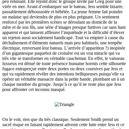
peu reluisant. Elle rejoint donc le groupe invité par Greg pour une
virée en mer. Avant d’embarquer sur le bateau, Jess semble bizarre,
passablement déboussolée et hébétée. La jeune femme fait poindre
un malaise qui deviendra de plus en plus prégnant. Un sentiment
renforcé par les premières scènes se déroulant au domicile de la
mère et de son fils, une série d’images presque furtives car sans liant
apparent et qui laissent affleurer l’inquiétude et la difficulté d’élever
un rejeton aussi socialement handicapé. Tout va empirer à cause du
déchaînement d’éléments naturels mais peu habituels, une tempête
électrique, renversant leur bateau. L’arrivée (l’apparition ?) inopinée
d’un gigantesque paquebot de croisière est un vrai miracle qui va
très vite se transformer en véritable cauchemar. En effet, le vaisseau
luxueux est dénué de toute présence humaine hormis cette silhouette
fugace entraperçue entre deux portes ou deux coursives par Jess et
qui va rapidement révéler des intentions belliqueuses puisqu’elle va
opérer un véritable massacre dans la petite bande, plombant un à un
chaque membre du groupe. Jusqu’à ce qu’il ne reste plus que Jess
pour affronter cet inconnu masqué.
On le voit, rien que du très classique. Seulement Smith prend un
sacré risque en faisant rapidement advenir cette lutte entre Jess et ce