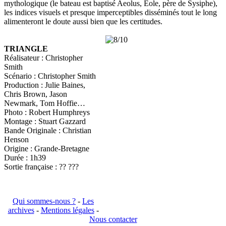
mythologique (le bateau est baptisé Aeolus, Eole, père de Sysiphe),
les indices visuels et presque imperceptibles disséminés tout le long
alimenteront le doute aussi bien que les certitudes.
TRIANGLE
Réalisateur : C
hristopher
Smith
Scénario : Christopher Smith
Production : Julie Baines,
Chris Brown, Jason
Newmark, Tom Hoffie…
Photo : Robert Humphreys
Montage : Stuart Gazzard
Bande Originale : Christian
Henson
Origine : Grande-Bretagne
Durée : 1h39
Sortie française : ?? ???
Qui sommes-nous ?
-
Les
archives
-
Mentions légales
-
Nous contacter