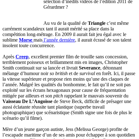
sélection d’inédits vidéos de l’édition 2011 de
Gérardmer ?
Au vu de la qualité de
Triangle
c’est même
carrément scandaleux tant il aurait mérité sa place dans la
compétition long-métrage. En 2009 il aurait fait jeu égal avec le
sublime
Morse
mais
l’année dernière
, il aurait écrasé de son talent
insolent toute concurrence.
Après
Creep
, excellent premier film de trouille sans concession,
terriblement poisseux et brillamment mis en images, Christopher
Smith continuait sur sa lancée et livrait
Severance
, détonnant
mélange d’humour noir
so british
et de
survival
en forêt. Ici, il passe
la vitesse supérieure et propose rien moins qu’une des claques de
l’année. Malgré les qualités du bonhomme, le fait qu’il ne soit pas
exploité sur les écrans hexagonaux pour cause de fréquentation
mitigée par ailleurs et son
pitch
rappelant le mauvais souvenir du
Vaisseau De L’Angoisse
de Steve Beck, difficile de présager une
aussi éclatante réussite tant plastique (superbe travail
photographique) que scénaristique (Smith signe une fois de plus le
scénario qu’il filme).
Mère d’un jeune garçon autiste, Jess (Melissa George) profite de
l’escapade maritime d’un de ses amis pour échapper à son quotidien