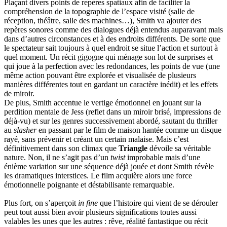
Plaçant divers points de repères spatiaux afin de faciliter la
compréhension de la topographie de l’espace visité (salle de
réception, théâtre, salle des machines…), Smith va ajouter des
repères sonores comme des dialogues déjà entendus auparavant mais
dans d’autres circonstances et à des endroits différents. De sorte que
le spectateur sait toujours à quel endroit se situe l’action et surtout à
quel moment. Un récit gigogne qui ménage son lot de surprises et
qui joue à la perfection avec les redondances, les points de vue (une
même action pouvant être explorée et visualisée de plusieurs
manières différentes tout en gardant un caractère inédit) et les effets
de miroir.
De plus, Smith accentue le vertige émotionnel en jouant sur la
perdition mentale de Jess (reflet dans un miroir brisé, impressions de
déjà-vu) et sur les genres successivement abordé, sautant du thriller
au
slasher
en passant par le film de maison hantée comme un disque
rayé, sans prévenir et créant un certain malaise. Mais c’est
définitivement dans son climax que
Triangle
dévoile sa véritable
nature. Non, il ne s’agit pas d’un
twist
improbable mais d’une
énième variation sur une séquence déjà jouée et dont Smith révèle
les dramatiques interstices. Le film acquière alors une force
émotionnelle poignante et déstabilisante remarquable.
Plus fort, on s’aperçoit
in fine
que l’histoire qui vient de se dérouler
peut tout aussi bien avoir plusieurs significations toutes aussi
valables les unes que les autres : rêve, réalité fantastique ou récit