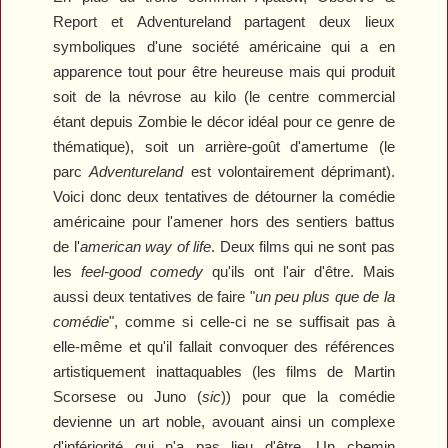
Report
et
Adventureland
partagent deux lieux
symboliques d'une société américaine qui a en
apparence tout pour être heureuse mais qui produit
soit de la névrose au kilo (le centre commercial
étant depuis
Zombie
le décor idéal pour ce genre de
thématique), soit un arrière-goût d'amertume (le
parc
Adventureland
est volontairement déprimant).
Voici donc deux tentatives de détourner la comédie
américaine pour l'amener hors des sentiers battus
de l'
american way of life
. Deux films qui ne sont pas
les
feel-good comedy
qu'ils ont l'air d'être. Mais
aussi deux tentatives de faire "
un peu plus que de la
comédie
", comme si celle-ci ne se suffisait pas à
elle-même et qu'il fallait convoquer des références
artistiquement inattaquables (les films de Martin
Scorsese ou
Juno
(
sic
)) pour que la comédie
devienne un art noble, avouant ainsi un complexe
d'infériorité qui n'a pas lieu d'être. Un chemin