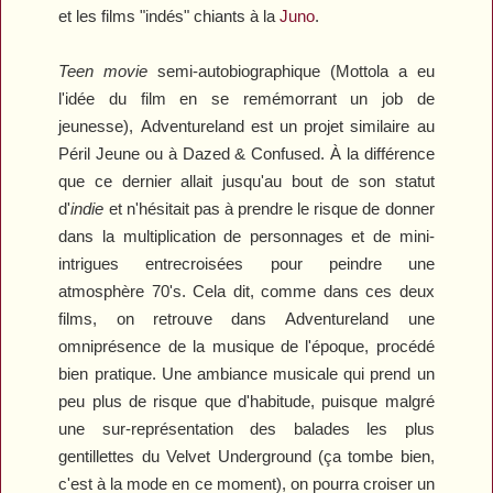
et les films "indés" chiants à la
Juno
.
Teen movie
semi-autobiographique (Mottola a eu
l'idée du film en se remémorrant un job de
jeunesse),
Adventureland
est un projet similaire au
Péril Jeune
ou à
Dazed & Confused
. À la différence
que ce dernier allait jusqu'au bout de son statut
d'
indie
et n'hésitait pas à prendre le risque de donner
dans la multiplication de personnages et de mini-
intrigues entrecroisées pour peindre une
atmosphère 70's. Cela dit, comme dans ces deux
films, on retrouve dans
Adventureland
une
omniprésence de la musique de l'époque, procédé
bien pratique. Une ambiance musicale qui prend un
peu plus de risque que d'habitude, puisque malgré
une sur-représentation des balades les plus
gentillettes du Velvet Underground (ça tombe bien,
c'est à la mode en ce moment), on pourra croiser un