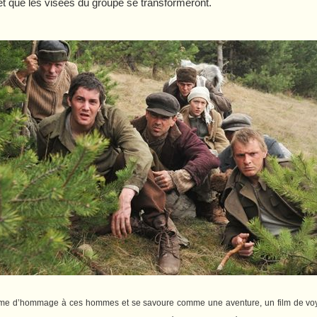
et que les visées du groupe se transformeront.
orme d’hommage à ces hommes et se savoure comme une aventure, un film de vo