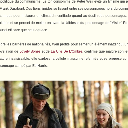
ère politique du communisme. Le ton consommé de Peter Weir évite un lyrisme qui pou
Frank Darabont. Des liens timides se tissent entre ses personnages hors du commun
 connues pour instaurer un climat d’incertitude quand au destin des personnages. 
noubliable et se permet de mettre en avant la faiblesse du personnage de "Mister" Ed
aussi efficace que peu loquace.
é les barrières de nationalités, Weir profite pour semer un élément inattendu, une 
évélation de
Lovely Bones
et de
La Cité De L'Ombre
, confirme que malgré son je
ture insaisissable, elle explose la cellule masculine refermée et se propose co
personnage campé par Ed Harris.