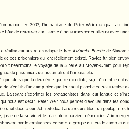
 Commander
en 2003, l’humanisme de Peter Weir manquait au ci
e hâte de retrouver car il arrive à nous transporter ailleurs avec une s
le réalisateur australien adapte le livre
A Marche Forcée
de Slavomir 
le de ces prisonniers qui ont réellement existé, Ravicz fut bien envo
ccomplit néanmoins le voyage de la Sibérie au Moyen-Orient pour rej
ignée de prisonniers qui accomplirent l’impossible.
étique alors que la deuxième guerre mondiale, sujet ô combien plus f
e de s’enfuir d’un camp bien que leur seul planche de salut réside à 
ue. Laissant s’exprimer les protagonistes dans leur langue et s’im
i nous est décrit, Peter Weir nous permet d’évoluer dans les condit
(le chef décorateur John Stoddart a dû reconstituer un goulag à l’échel
, juste de la survie et le réalisateur parvient néanmoins à immerg
mbrasera par intermittences comme le groupe quittera le camp et que