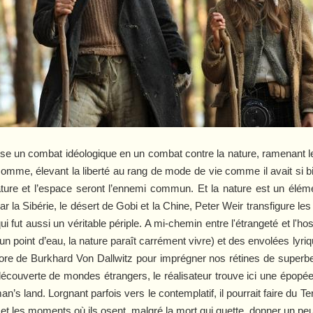
un combat idéologique en un combat contre la nature, ramenant les
’Homme, élevant la liberté au rang de mode de vie comme il avait si b
ture et l’espace seront l’ennemi commun. Et la nature est un éléme
 la Sibérie, le désert de Gobi et la Chine, Peter Weir transfigure le
 fut aussi un véritable périple. A mi-chemin entre l'étrangeté et l'hos
un point d’eau, la nature paraît carrément vivre) et des envolées lyriq
ore de Burkhard Von Dallwitz pour imprégner nos rétines de superbe
 découverte de mondes étrangers, le réalisateur trouve ici une épopé
 land. Lorgnant parfois vers le contemplatif, il pourrait faire du Ter
t les moments où ils osent, malgré la mort qui guette, donner un 