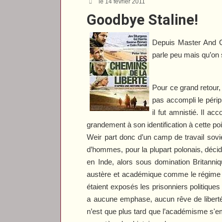
le 14 février 2011
Goodbye Staline!
Depuis
Master And
parle peu mais qu’on s
Pour ce grand retour, 
pas accompli le périp
il fut amnistié. Il a
grandement à son identification à cette po
Weir part donc d’un camp de travail sovi
d’hommes, pour la plupart polonais, décid
en Inde, alors sous domination Britanniq
austère et académique comme le régime qu
étaient exposés les prisonniers politiques 
a aucune emphase, aucun rêve de liberté
n’est que plus tard que l’académisme s'e