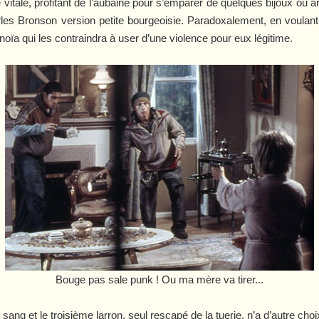
 vitale, profitant de l’aubaine pour s’emparer de quelques bijoux ou a
les Bronson version petite bourgeoisie. Paradoxalement, en voulant le
oïa qui les contraindra à user d’une violence pour eux légitime.
Bouge pas sale punk ! Ou ma mère va tirer...
ang et le troisième larron, seul rescapé de la tuerie, n’a d’autre cho