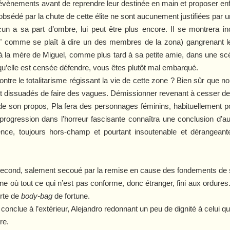
ènements avant de reprendre leur destinée en main et proposer enfin
c obsédé par la chute de cette élite ne sont aucunement justifiées par u
cun a sa part d’ombre, lui peut être plus encore. Il se montrera inc
" comme se plaît à dire un des membres de la zona) gangrenant le
er à la mère de Miguel, comme plus tard à sa petite amie, dans une s
 qu’elle est censée défendre, vous êtes plutôt mal embarqué.
contre le totalitarisme régissant la vie de cette zone ? Bien sûr que n
nt dissuadés de faire des vagues. Démissionner revenant à cesser de
de son propos, Pla fera des personnages féminins, habituellement po
ogression dans l’horreur fascisante connaîtra une conclusion d’aut
nce, toujours hors-champ et pourtant insoutenable et dérangeante
econd, salement secoué par la remise en cause des fondements de so
one où tout ce qui n’est pas conforme, donc étranger, fini aux ordur
orte de
body-bag
de fortune.
 conclue à l’extèrieur, Alejandro redonnant un peu de dignité à celui qu’i
re.