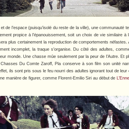
t de l’espace (puisqu’isolé du reste de la ville), une communauté te
nnement propice à l’épanouissement, soit un choix de vie similaire
sera plus certainement la reproduction de comportements néfastes. 
nement incomplet, la traque s’organise. Du côté des adultes, comm
e leur monde. Une chasse mûe seulement par la peur de l’Autre. Et 
s
Chasses Du Comte Zaroff
, Pla conserve à son film son unité nar
et, ils sont pris sous le feu nourri des adultes ignorant tout de leur 
Une manière de figurer, comme Florent-Emilio Siri au début de
L’Enne