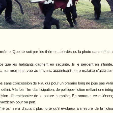
même. Que se soit par les thèmes abordés ou la photo sans effets d
ce que les habitants gagnent en sécurité, ils le perdent en intimit
era par moments vue au travers, accentuant notre malaise d’assister
os sans concession de Pla, qui pour un premier long ne joue pas vraime
éfini. A la fois film d’anticipation, de politique-fiction mêlant une i
 vision désenchantée de la nature humaine. En somme, ce qu’énonç
 mexicain pour sa part).
 "héros" sera d’autant plus forte qu’il évoluera à mesure de la fict