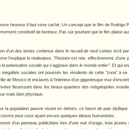
 vivre heureux il faut vivre caché. Un concept que le film de Rodrigo 
mement constitutif de bonheur. Pas sûr pourtant que le film plaise aux 
ion d’un des textes contenus dans le recueil de neuf contes écrit par
me l’explique le réalisateur,
"l’histoire est née, effectivement, d’une 
la polarisation sociale qui s’aggrave dans le monde entier"
. Et qui e
 les inégalités sociales ont poussés les résidents de cette "zona" à s
 ville de Mexico et enclavés à l’intérieur d’un gigantesque mur d’encein
ées fleurissant dans les beaux-quartiers des mégalopoles mondiales
que mais bien physique.
r la population pauvre vivant en dehors, ce havre de paix idyllique
és comme pour ceux ayant encore quelques idéaux humanistes.
ement d’un panneau publicitaire lors d’une nuit d’orage, trois jeunes 