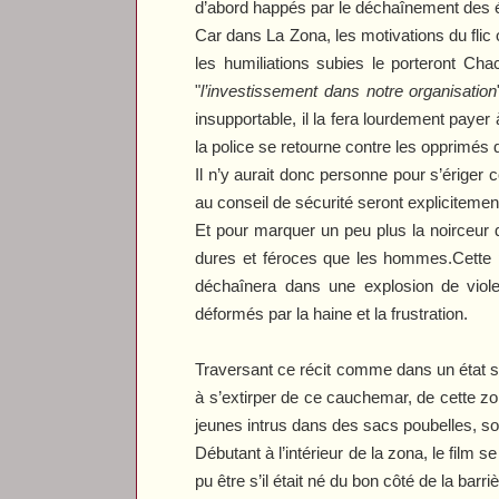
d’abord happés par le déchaînement des év
Car dans
La Zona
, les motivations du fli
les humiliations subies le porteront Cha
"
l’investissement dans notre organisation
insupportable, il la fera lourdement pay
la police se retourne contre les opprimés
Il n’y aurait donc personne pour s’ériger 
au conseil de sécurité seront expliciteme
Et pour marquer un peu plus la noirceur 
dures et féroces que les hommes.Cette pr
déchaînera dans une explosion de viole
déformés par la haine et la frustration.
Traversant ce récit comme dans un état s
à s’extirper de ce cauchemar, de cette z
jeunes intrus dans des sacs poubelles, s
Débutant à l’intérieur de la zona, le film se
pu être s’il était né du bon côté de la barriè