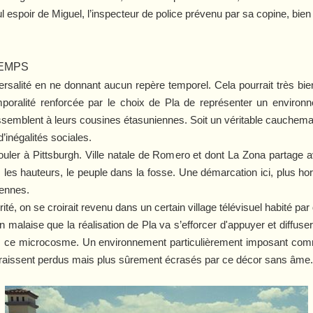
l espoir de Miguel, l’inspecteur de police prévenu par sa copine, bien 
TEMPS
rsalité en ne donnant aucun repère temporel. Cela pourrait très bie
oralité renforcée par le choix de Pla de représenter un environnem
ssemblent à leurs cousines étasuniennes. Soit un véritable cauchema
’inégalités sociales.
érouler à Pittsburgh. Ville natale de Romero et dont
La Zona
partage 
 les hauteurs, le peuple dans la fosse. Une démarcation ici, plus ho
yennes.
ité, on se croirait revenu dans un certain village télévisuel habité pa
n malaise que la réalisation de Pla va s’efforcer d'appuyer et diffuser
s ce microcosme. Un environnement particulièrement imposant comme
raissent perdus mais plus sûrement écrasés par ce décor sans âme