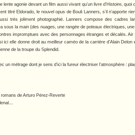
e lente agonie devant un film aussi vivant qu'un livre d'Histoire, quo
ent titré
Eldorado
, le nouvel opus de Bouli Lanners, s'il n'apporte rie
 aussi très joliment photographié. Lanners compose des cadres la
l a sous la main (des nuages, une rangée de poteaux électriques, une 
ncontres impromptues avec des personnages étranges et décalés. A
si ici elle donne droit au meilleur caméo de la carrière d'Alain Del
vienne de la troupe du Splendid.
vec un métrage dont je sens d'ici la fureur électriser l'atmosphère : p
s romans de Arturo Pérez-Reverte
rdenal…