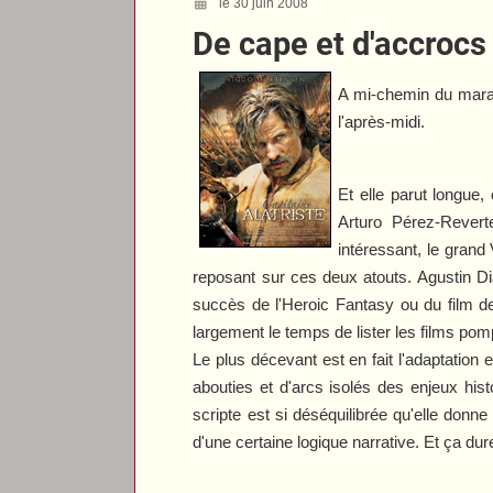
le 30 juin 2008
De cape et d'accrocs
A mi-chemin du marat
l'après-midi.
Et elle parut longue,
Arturo Pérez-Reverte
intéressant, le grand 
reposant sur ces deux atouts. Agustin D
succès de l'Heroic Fantasy ou du film de
largement le temps de lister les films pom
Le plus décevant est en fait l'adaptation
abouties et d'arcs isolés des enjeux his
scripte est si déséquilibrée qu'elle donne 
d'une certaine logique narrative. Et ça d