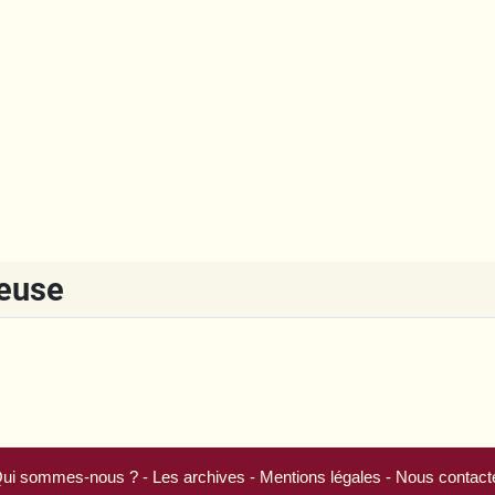
reuse
ui sommes-nous ?
-
Les archives
-
Mentions légales
-
Nous contact