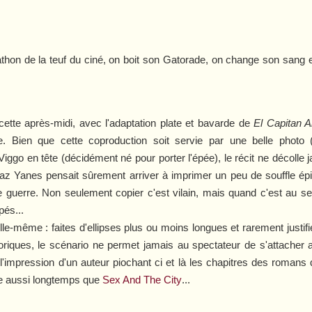
hon de la teuf du ciné, on boit son Gatorade, on change son sang et
 cette après-midi, avec l'adaptation plate et bavarde de
El Capitan Al
. Bien que cette coproduction soit servie par une belle photo (d
Viggo en tête (décidément né pour porter l'épée), le récit ne décolle 
iaz Yanes pensait sûrement arriver à imprimer un peu de souffle ép
 guerre. Non seulement copier c'est vilain, mais quand c'est au s
pés...
 elle-même : faites d'ellipses plus ou moins longues et rarement jus
toriques, le scénario ne permet jamais au spectateur de s'attacher
l'impression d'un auteur piochant ci et là les chapitres des romans qu
ure aussi longtemps que
Sex And The City
...