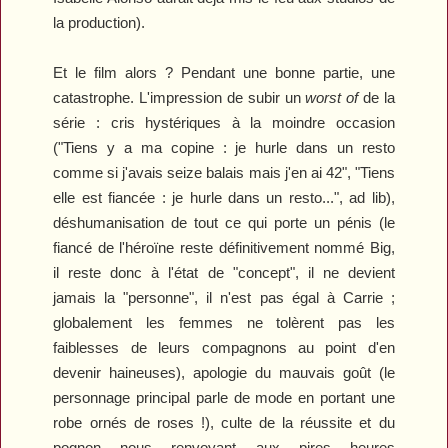
la production).
Et le film alors ? Pendant une bonne partie, une
catastrophe. L'impression de subir un
worst of
de la
série : cris hystériques à la moindre occasion
("Tiens y a ma copine : je hurle dans un resto
comme si j'avais seize balais mais j'en ai 42", "Tiens
elle est fiancée : je hurle dans un resto...", ad lib),
déshumanisation de tout ce qui porte un pénis (le
fiancé de l'héroïne reste définitivement nommé Big,
il reste donc à l'état de "concept", il ne devient
jamais la "personne", il n'est pas égal à Carrie ;
globalement les femmes ne tolèrent pas les
faiblesses de leurs compagnons au point d'en
devenir haineuses), apologie du mauvais goût (le
personnage principal parle de mode en portant une
robe ornés de roses !), culte de la réussite et du
pognon nous renvoyant aux pires heures