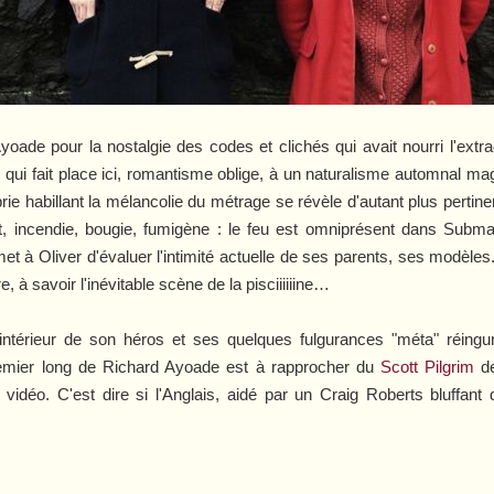
oade pour la nostalgie des codes et clichés qui avait nourri l'extr
qui fait place ici, romantisme oblige, à un naturalisme automnal ma
mbrie habillant la mélancolie du métrage se révèle d'autant plus pert
t, incendie, bougie, fumigène : le feu est omniprésent dans
Subma
met à Oliver d'évaluer l'intimité actuelle de ses parents, ses modèles
re, à savoir l'inévitable scène de la pisciiiiiine…
 intérieur de son héros et ses quelques fulgurances "méta" réingu
remier long de Richard Ayoade est à rapprocher du
Scott Pilgrim
d
x vidéo. C'est dire si l'Anglais, aidé par un Craig Roberts bluffant