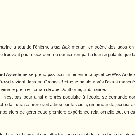
arine
a tout de l'énième
indie flick
mettant en scène des ados en p
ne trouvant pas mieux comme dernier rempart à leur singularité que la 
rd Ayoade ne se prend pas pour un énième copycat de Wes Anders
Crowd
revient dans sa Grande-Bretagne natale après l'essai manqué 
inéma le premier roman de Joe Dunthorne,
Submarine
.
s, n'est pas pour ainsi dire très populaire à l'école, se demande 
l le fait que sa mère soit attirée par le voisin, un amour de jeunesse 
be alors de gérer cette première expérience relationnelle tout en ét
de dans l'éclatement des attentes, que ce soit du côté des spectateu