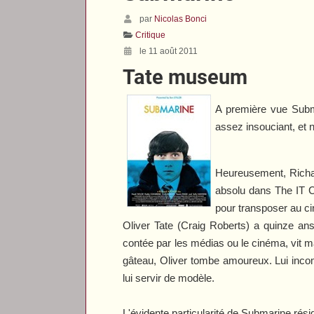
par
Nicolas Bonci
Critique
le 11 août 2011
Tate museum
A première vue
Subm
assez insouciant, et 
Heureusement, Richa
absolu dans
The IT 
pour transposer au c
Oliver Tate (Craig Roberts) a quinze an
contée par les médias ou le cinéma, vit ma
gâteau, Oliver tombe amoureux. Lui incom
lui servir de modèle.
L'évidente particularité de
Submarine
rési