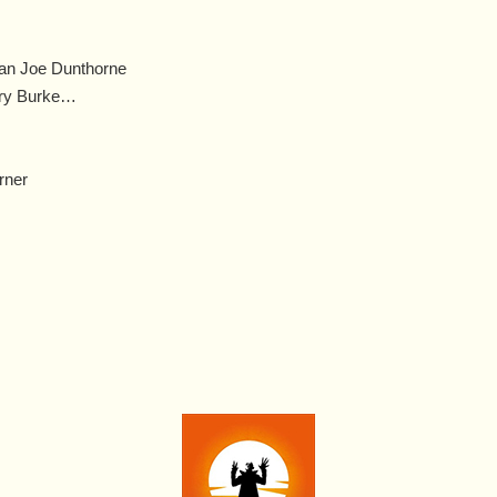
man Joe Dunthorne
Mary Burke…
rner