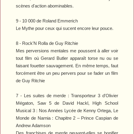
scènes d'action abominables.
9 -
10 000
de Roland Emmerich
Le Mythe pour ceux qui sucent encore leur pouce.
8 -
Rock'N Rolla
de Guy Ritchie
Mes perversions mentales me poussent à aller voir
tout film où Gerard Butler apparaît torse nu ou se
faisant fouetter sauvagement. En même temps, faut
forcément être un peu pervers pour se fader un film
de Guy Ritchie
7 - Les suites de merde :
Transporteur 3
d'Olivier
Mégaton,
Saw 5
de David Hackl,
High School
Musical 3 : Nos Années Lycée
de Kenny Ortega,
Le
Monde de Narnia : Chapitre 2 – Prince Caspian
de
Andrew Adamson
Des franchises de merde peuvent-elles se bonifier