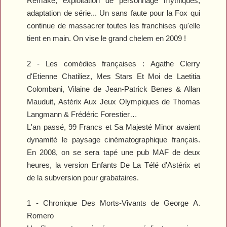
Remake, exploitation de personnage mythiques,
adaptation de série... Un sans faute pour la Fox qui
continue de massacrer toutes les franchises qu'elle
tient en main. On vise le grand chelem en 2009 !
2 - Les comédies françaises :
Agathe Clerry
d'Etienne Chatiliez,
Mes Stars Et Moi
de Laetitia
Colombani,
Vilaine
de Jean-Patrick Benes & Allan
Mauduit,
Astérix Aux Jeux Olympiques
de Thomas
Langmann & Frédéric Forestier…
L'an passé,
99 Francs
et
Sa Majesté Minor
avaient
dynamité le paysage cinématographique français.
En 2008, on se sera tapé une pub MAF de deux
heures, la version
Enfants De La Télé
d'
Astérix
et
de la subversion pour grabataires.
1 -
Chronique Des Morts-Vivants
de George A.
Romero