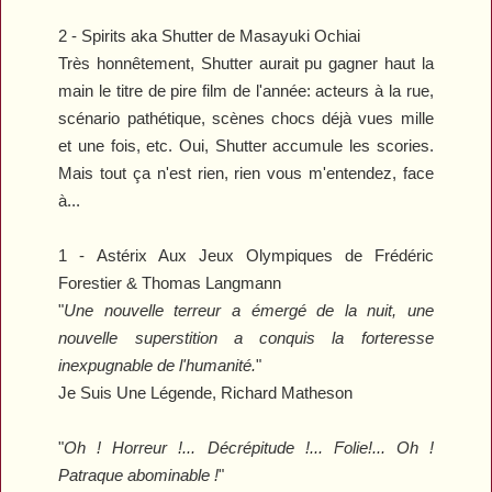
2 -
Spirits
aka
Shutter
de Masayuki Ochiai
Très honnêtement,
Shutter
aurait pu gagner haut la
main le titre de pire film de l'année: acteurs à la rue,
scénario pathétique, scènes chocs déjà vues mille
et une fois, etc. Oui,
Shutter
accumule les scories.
Mais tout ça n'est rien, rien vous m'entendez, face
à...
1 -
Astérix Aux Jeux Olympiques
de Frédéric
Forestier & Thomas Langmann
"
Une nouvelle terreur a émergé de la nuit, une
nouvelle superstition a conquis la forteresse
inexpugnable de l'humanité.
"
Je Suis Une Légende
, Richard Matheson
"
Oh ! Horreur !... Décrépitude !... Folie!... Oh !
Patraque abominable !
"