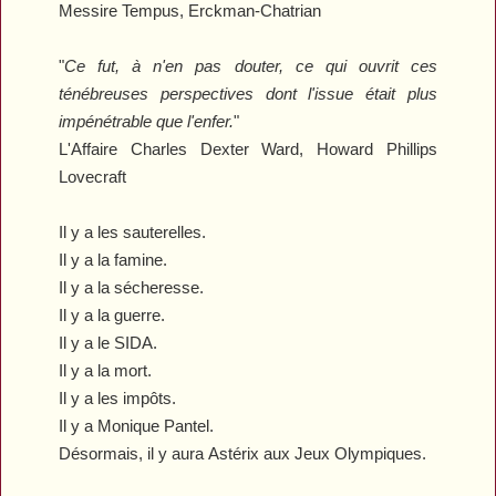
Messire Tempus
, Erckman-Chatrian
"
Ce fut, à n'en pas douter, ce qui ouvrit ces
ténébreuses perspectives dont l'issue était plus
impénétrable que l'enfer.
"
L'Affaire Charles Dexter Ward
, Howard Phillips
Lovecraft
Il y a les sauterelles.
Il y a la famine.
Il y a la sécheresse.
Il y a la guerre.
Il y a le SIDA.
Il y a la mort.
Il y a les impôts.
Il y a Monique Pantel.
Désormais, il y aura
Astérix aux Jeux Olympiques
.