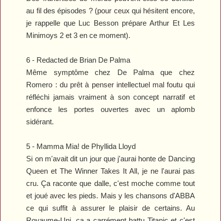
au fil des épisodes ? (pour ceux qui hésitent encore,
je rappelle que Luc Besson prépare
Arthur Et Les
Minimoys 2 et 3
en ce moment).
6 -
Redacted
de Brian De Palma
Même symptôme chez De Palma que chez
Romero : du prêt à penser intellectuel mal foutu qui
réfléchi jamais vraiment à son concept narratif et
enfonce les portes ouvertes avec un aplomb
sidérant.
5 -
Mamma Mia!
de Phyllida Lloyd
Si on m'avait dit un jour que j'aurai honte de
Dancing
Queen
et
The Winner Takes It All
, je ne l'aurai pas
cru. Ça raconte que dalle, c'est moche comme tout
et joué avec les pieds. Mais y les chansons d'ABBA
ce qui suffit à assurer le plaisir de certains. Au
Royaume-Uni, ça a carrément battu
Titanic
et c'est