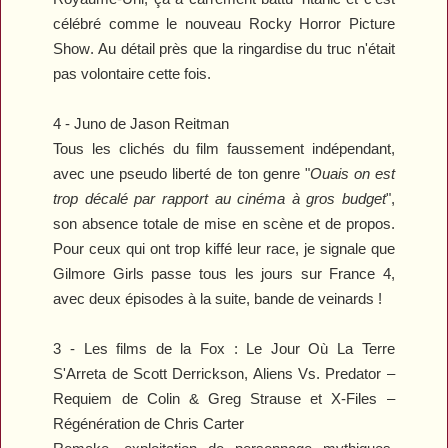
célébré comme le nouveau
Rocky Horror Picture
Show
. Au détail près que la ringardise du truc n'était
pas volontaire cette fois.
4 -
Juno
de Jason Reitman
Tous les clichés du film faussement indépendant,
avec une pseudo liberté de ton genre "
Ouais on est
trop décalé par rapport au cinéma à gros budget
",
son absence totale de mise en scène et de propos.
Pour ceux qui ont trop kiffé leur race, je signale que
Gilmore Girls
passe tous les jours sur France 4,
avec deux épisodes à la suite, bande de veinards !
3 - Les films de la Fox :
Le Jour Où La Terre
S'Arreta
de Scott Derrickson,
Aliens Vs. Predator –
Requiem
de Colin & Greg Strause et
X-Files –
Régénération
de Chris Carter