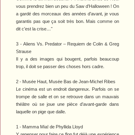
vous prendrez bien un peu du
Saw
d’Halloween ! On
a gardé des morceaux des années d’avant, je vous
garantis pas que ça soit très bon. Mais comme on
dit c’est la crise…"
3 -
Aliens Vs. Predator – Requiem
de Colin & Greg
Strause
Il y a des images qui bougent, parfois beaucoup
trop, il doit se passer des choses hors cadre.
2 -
Musée Haut, Musée Bas
de Jean-Michel Ribes
Le cinéma est un endroit dangereux. Parfois on se
trompe de salle et on se retrouve dans un mauvais
théâtre où se joue une pièce d’avant-garde dans
laquelle on pige que dalle.
1 -
Mamma Mia!
de Phyllida Lloyd
Y repenser pour faire ce flop fut déjà une expérience