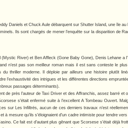
ddy Daniels et Chuck Aule débarquent sur Shutter Island, une île au
iminels. Ils sont chargés de mener l’enquête sur la disparition de R
 (
Mystic River
) et Ben Affleck (
Gone Baby Gone
), Denis Lehane a l
land
n’est pas son meilleur roman mais il est sans conteste le pl
 du thriller moderne. Il déploie par ailleurs une histoire plutôt li
re l’exhaustivité des intrigues et les différentes directions empruntée
ombreux passages déterminants).
vent de près l’auteur de
Taxi Driver
et des
Affranchis
, assez barré et 
orsese s’était enfermé suite à l’excellent
A Tombeau Ouvert
. Mal
rces sur
Les Infiltrés
, aucun de ces derniers travaux n’est réellemen
r et à mesure qu’ils s’éloignaient d’un cadre intimiste pour tendre vers
asino
. Ce fait est d’autant plus gênant que Scorsese s’était déjà frot