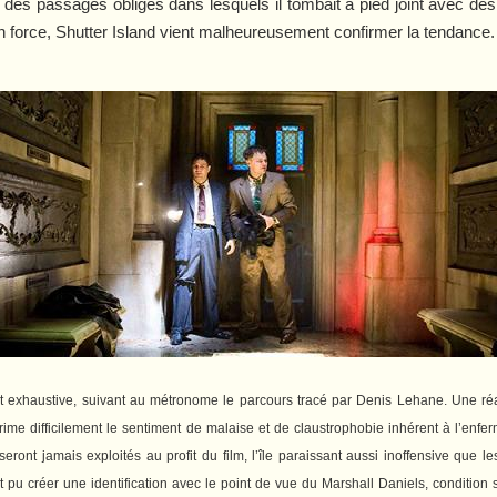
 des passages obligés dans lesquels il tombait à pied joint avec d
en force,
Shutter Island
vient malheureusement confirmer la tendance.
e et exhaustive, suivant au métronome le parcours tracé par Denis Lehane. Une ré
prime difficilement le sentiment de malaise et de claustrophobie inhérent à l’en
seront jamais exploités au profit du film, l’île paraissant aussi inoffensive que l
 pu créer une identification avec le point de vue du Marshall Daniels, condition 