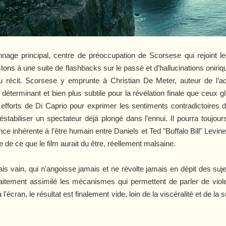
nage principal, centre de préoccupation de Scorsese qui rejoint 
stons à une suite de flashbacks sur le passé et d’hallucinations oniri
du récit. Scorsese y emprunte à Christian De Meter, auteur de l’a
déterminant et bien plus subtile pour la révélation finale que ceux 
fforts de Di Caprio pour exprimer les sentiments contradictoires d
tabiliser un spectateur déjà plongé dans l’ennui. Il pourra toujo
inhérente à l’être humain entre Daniels et Ted "Buffalo Bill" Levine 
ge de ce que le film aurait du être, réellement malsaine.
is vain, qui n'angoisse jamais et ne révolte jamais en dépit des suje
aitement assimilé les mécanismes qui permettent de parler de viol
 l'écran, le résultat est finalement vide, loin de la viscéralité et de la sub