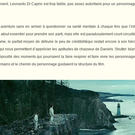
uivent. Leonardo Di Caprio est trop faible, pas assez autoritaire pour un personnag
on aventure sans en arriver à questionner sa santé mentale à chaque fois que l’in
tout essentiel pour prendre son parti, mais elle est paradoxalement court-circuitée
e, le parfait moyen de détruire le peu de crédibilitéqui restait encore à son hér
et qui nous permettent d’apprécier les aptitudes de chasseur de Daniels.
Shutter Isla
épouillé des moments qui pourraient la faire respirer et faire vivre les personna
humains et le chemin du personnage guidaient la structure du film.