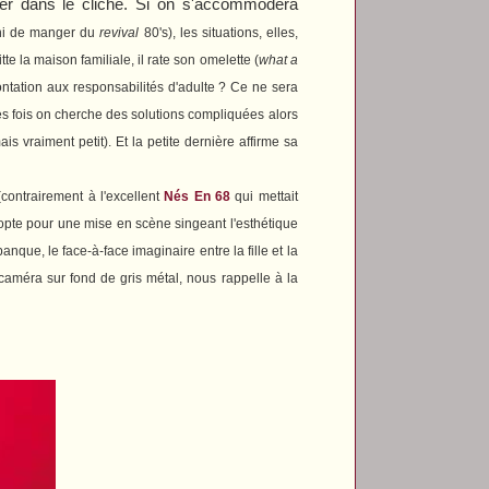
mbrer dans le cliché. Si on s'accommodera
ini de manger
du
revival
80's), les situations, elles,
e la maison familiale, il rate son omelette (
what a
ntation aux responsabilités d'adulte ? Ce ne sera
es fois on cherche des solutions compliquées alors
s vraiment petit). Et la petite dernière affirme sa
contrairement à l'excellent
Nés En 68
qui mettait
opte pour une mise en scène singeant l'esthétique
ue, le face-à-face imaginaire entre la fille et la
améra sur fond de gris métal, nous rappelle à la