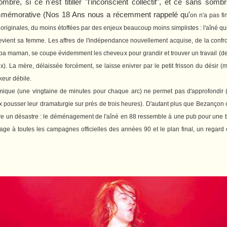
re, si ce n'est titiller "l'inconscient collectif", et ce sans so
mmémorative (
Nos 18 Ans
nous a récemment rappelé qu'
on n'a pas f
originales, du moins étoffées par des enjeux beaucoup moins simplistes : l'aîné quitt
evient sa femme. Les affres de l'indépendance nouvellement acquise, de la confro
apa maman, se coupe évidemment les cheveux pour grandir et trouver un travail (d
 La mère, délaissée forcément, se laisse enivrer par le petit frisson du désir (mai
keur débile.
mique (une vingtaine de minutes pour chaque arc) ne permet pas d'approfondir (
pousser leur dramaturgie sur près de trois heures). D'autant plus que Bezançon 
 un désastre : le déménagement de l'aîné en 88 ressemble à une pub pour une banq
 à toutes les campagnes officielles des années 90 et le plan final, un regard c
.