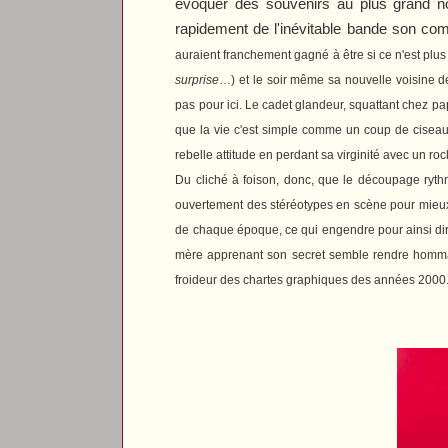
évoquer des souvenirs au plus grand nomb
rapidement de l'inévitable bande son co
auraient franchement gagné à être si ce n'est plus 
surprise
…) et le soir même sa nouvelle voisine d
pas pour ici. Le cadet glandeur, squattant chez p
que la vie c'est simple comme un coup de ciseaux).
rebelle attitude en perdant sa virginité avec un roc
Du cliché à foison, donc, que le découpage ryth
ouvertement des stéréotypes en scène pour mieux 
de chaque époque, ce qui engendre pour ainsi dire
mère apprenant son secret semble rendre hommage
froideur des chartes graphiques des années 2000