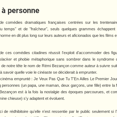
is à personne
de comédies dramatiques françaises centrées sur les trentenair
air du temps" et de "fraîcheur", seuls quelques grammes échappent
orme en dit plus long sur leurs auteurs et aficionados que les film
 de ces comédies citadines réussit l'exploit d'accommoder des figu
slacker
et phobie métaphorique sans sombrer dans le syndrome
coin de notre tête le nom de Rémi Bezançon comme auteur à suivre su
 à savoir quelle voie le cinéaste se déciderait à emprunter.
du cinéma emprunté :
Je Veux Pas Que Tu T'En Ailles Le Premier Jou
nq personnes (un papa, une maman, deux garçons, une fille) entre la f
Bezançon est à la fois la nostalgie des époques parcourues, et com
mine chieuse) s'y adaptent et évoluent.
 de rédhibitoire qu'elle n'est ressentie par le public seulement si 