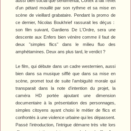
aussi bien social que sentimental,
Cortex
a fait l'effet
d'un pétard mouillé par son rythme et sa mise en
scène de vieillard grabataire. Pendant la promo de
ce dernier, Nicolas Boukhrief rassurait les déçus :
son film suivant,
Gardiens
D
e
L
'
O
rdre
, sera une
descente aux
E
nfers bien vénère comme il faut de
deux "simples flics" dans le milieu fluo des
amphétamines. Deux ans plus tard, le verdict ?
Le film, qui débute dans un cadre westernien, aussi
bien dans sa musique sifflé que dans sa mise en
scène, promet tout de suite l'ambiguïté morale qui
transparait dans la note d'intention du projet, la
caméra HD portée ajoutant une dimension
documentaire à la présentation des personnages,
simples citoyens ayant choisi le métier de flics et
confrontés à une violence urbaine qui les dépassent.
Passé l'introduction, l'intrigue démarre très vite lors