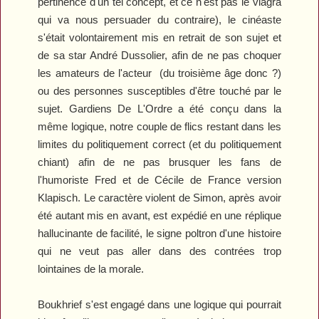
pertinence d'un tel concept, et ce n'est pas le viagra
qui va nous persuader du contraire), le cinéaste
s'était volontairement mis en retrait de son sujet et
de sa star André Dussolier, afin de ne pas choquer
les amateurs de l'acteur (du troisième âge donc ?)
ou des personnes susceptibles d'être touché par le
sujet.
Gardiens
D
e
L
'
O
rdre
a été conçu dans la
même logique, notre couple de flics restant dans les
limites du politiquement correct (et du politiquement
chiant) afin de ne pas brusquer les fans de
l'humoriste Fred et de Cécile de France version
Klapisch. Le caractère violent de Simon, après avoir
été autant mis en avant, est expédié en une réplique
hallucinante de facilité, le signe poltron d'une histoire
qui ne veut pas aller dans des contrées trop
lointaines de la morale.
Boukhrief s'est engagé dans une logique qui pourrait